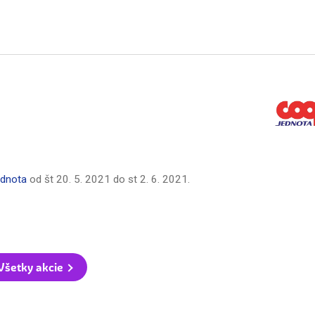
dnota
od
št 20. 5. 2021
do
st 2. 6. 2021
.
Všetky akcie