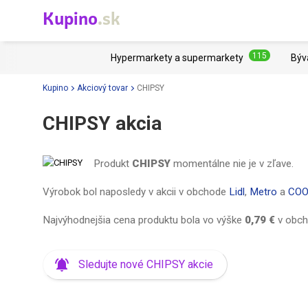
Kupino
.sk
115
Hypermarkety a supermarkety
Býv
Kupino
Akciový tovar
CHIPSY
CHIPSY akcia
Produkt
CHIPSY
momentálne nie je v zľave.
Výrobok bol naposledy v akcii v obchode
Lidl
,
Metro
a
COO
Najvýhodnejšia cena produktu bola vo výške
0,79 €
v obc
Sledujte nové CHIPSY akcie