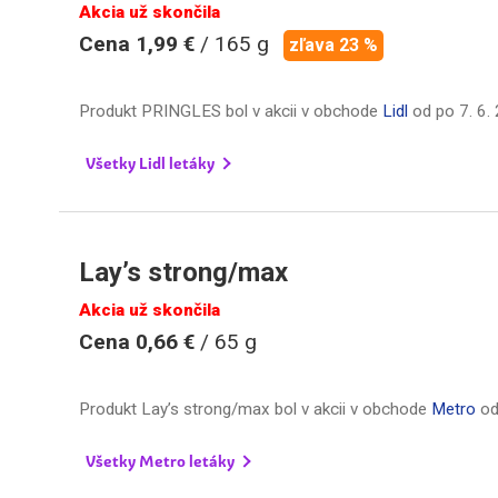
Akcia už skončila
Cena 1,99 €
/ 165 g
zľava 23 %
Produkt PRINGLES bol v akcii v obchode
Lidl
od
po 7. 6.
Všetky Lidl letáky
Lay’s strong/max
Akcia už skončila
Cena 0,66 €
/ 65 g
Produkt Lay’s strong/max bol v akcii v obchode
Metro
o
Všetky Metro letáky