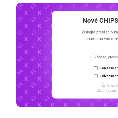
Nové CHIPSY
Získajte prehľad o k
priamo na váš e-ma
Súhlasím s
Súhlasím so
Rešpekt
Žiadny spam. 