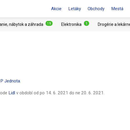
Akcie
Letáky
Obchody
Mestá
19
1
anie, nábytok a záhrada
Elektronika
Drogérie a lekárn
P Jednota
.
hode
Lidl
v období od
po 14. 6. 2021
do
ne 20. 6. 2021
.