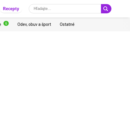
Recepty
6
e
Odev, obuv a šport
Ostatné