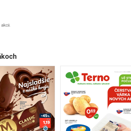
 akcii.
ákoch