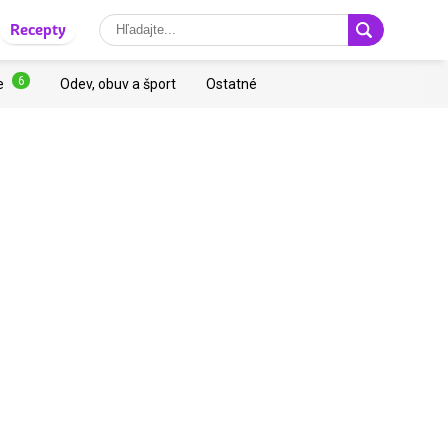
Recepty
6
e
Odev, obuv a šport
Ostatné