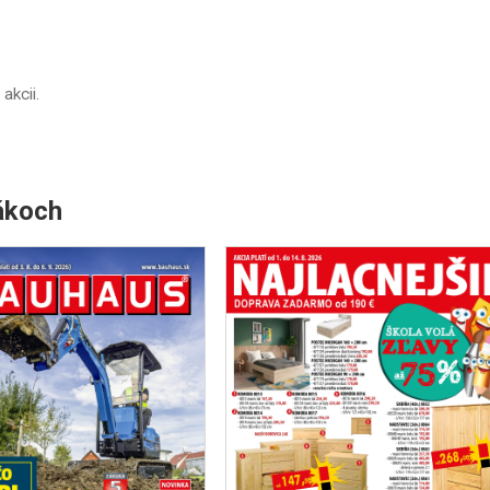
 akcii.
ákoch