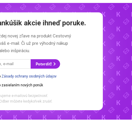
nkúšik akcie ihneď poruke.
ždej novej zľave na produkt Cestovný
váš e-mail. Či už pre výhodný nákup
alebo inšpiráciu.
Potvrdiť!
o
Zásady ochrany osobných údajov
 zasielaním nových ponúk
ujeme e-mailovú bezpečnosť.
Odber môžete kedykoľvek zrušiť.