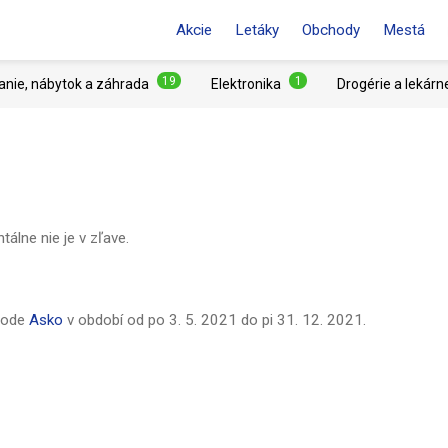
Akcie
Letáky
Obchody
Mestá
19
1
anie, nábytok a záhrada
Elektronika
Drogérie a lekárn
lne nie je v zľave.
hode
Asko
v období od
po 3. 5. 2021
do
pi 31. 12. 2021
.