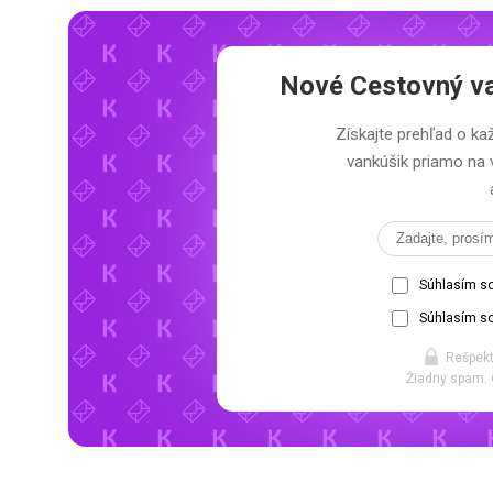
Nové Cestovný va
Získajte prehľad o ka
vankúšik priamo na 
Súhlasím s
Súhlasím so
Rešpekt
Žiadny spam. 