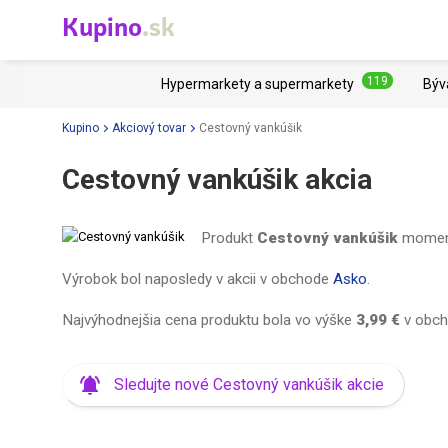
Kupino
.sk
119
Hypermarkety a supermarkety
Býv
Kupino
Akciový tovar
Cestovný vankúšik
Cestovný vankúšik akcia
Produkt
Cestovný vankúšik
momentá
Výrobok bol naposledy v akcii v obchode
Asko
.
Najvýhodnejšia cena produktu bola vo výške
3,99 €
v obc
Sledujte nové Cestovný vankúšik akcie