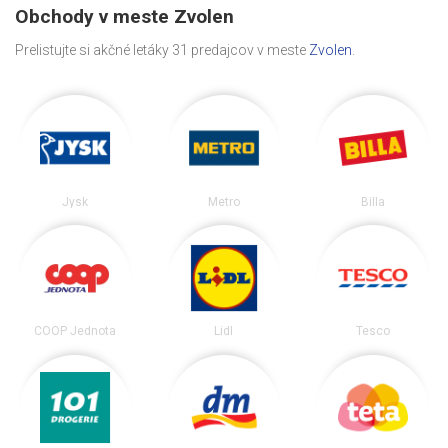
Obchody v meste Zvolen
Prelistujte si akčné letáky 31 predajcov v meste
Zvolen
.
Jysk
Metro
Billa
COOP Jednota
Lidl
Tesco