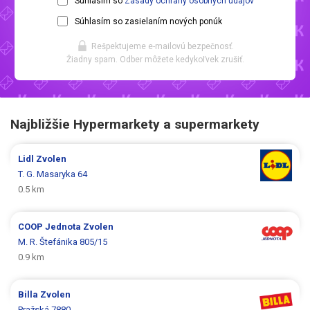
Súhlasím so
Zásady ochrany osobných údajov
Súhlasím so zasielaním nových ponúk
Rešpektujeme e-mailovú bezpečnosť.
Žiadny spam. Odber môžete kedykoľvek zrušiť.
Najbližšie Hypermarkety a supermarkety
Lidl
Zvolen
T. G. Masaryka 64
0.5 km
COOP Jednota
Zvolen
M. R. Štefánika 805/15
0.9 km
Billa
Zvolen
Pražská 7880