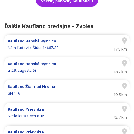
Všetky pobočky Kaufland
Ďalšie Kaufland predajne - Zvolen
Kaufland
Banská Bystrica
Nám.Ľudovíta Štúra 14667/32
17.3 km
Kaufland
Banská Bystrica
ul.29. augusta 63
18.7 km
Kaufland
Žiar nad Hronom
SNP 16
19.5 km
Kaufland
Prievidza
Nedožerská cesta 15
42.7 km
Kaufland
Prievidza