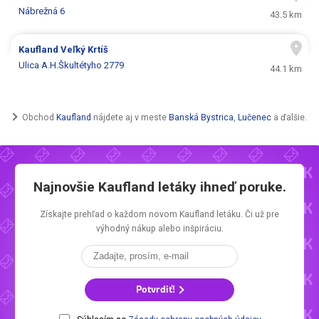
Nábrežná 6
43.5 km
Kaufland
Veľký Krtíš
Ulica A.H.Škultétyho 2779
44.1 km
Obchod
Kaufland
nájdete aj v meste
Banská Bystrica
,
Lučenec
a ďalšie.
Najnovšie
Kaufland letáky
ihneď poruke.
Získajte prehľad o každom novom
Kaufland letáku.
Či už pre
výhodný nákup alebo inšpiráciu.
Potvrdiť!