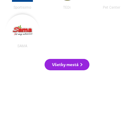
Sportisimo
TEDi
Pet Center
SAMA
Všetky mestá