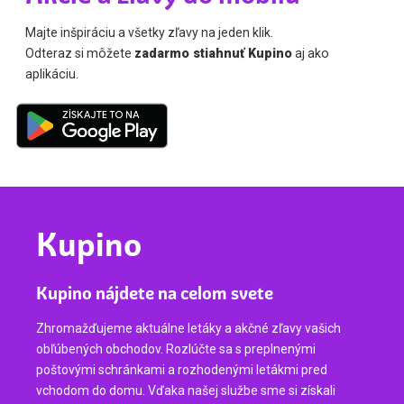
Majte inšpiráciu a všetky zľavy na jeden klik.
Odteraz si môžete
zadarmo stiahnuť Kupino
aj ako
aplikáciu.
Kupino
Kupino nájdete na celom svete
Zhromažďujeme aktuálne letáky a akčné zľavy vašich
obľúbených obchodov. Rozlúčte sa s preplnenými
poštovými schránkami a rozhodenými letákmi pred
vchodom do domu. Vďaka našej službe sme si získali