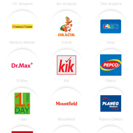
101 drogerie
dm drogerie
Teta drogéria
Merkury Market
Dráčik
Okay
Dr.Max
Kik
Pepco
1.day
Mountfield
Planeo Elektro