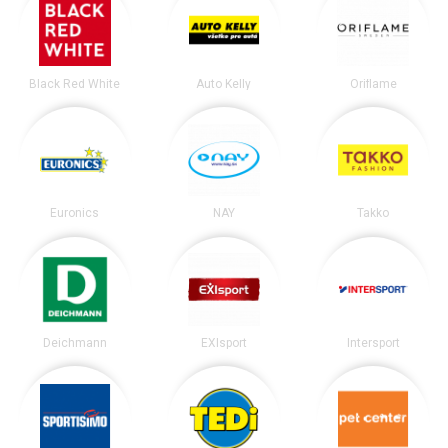
Black Red White
Auto Kelly
Oriflame
Euronics
NAY
Takko
Deichmann
EXIsport
Intersport