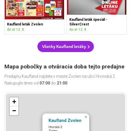
Kaufland leták špeciál -
Kaufland leták Zvolen
SilverCrest
do st 12. 8.
do st 12. 8.
Všetky Kaufland letáky
Mapa pobočky a otváracia doba tejto predajne
Predajňu Kaufland nájdete v meste Zvolen na ulici Hronská 2.
Nakupujte dnes od
07:00
do
21:00
.
+
−
×
Kaufland Zvolen
Hronská 2
Zvolen