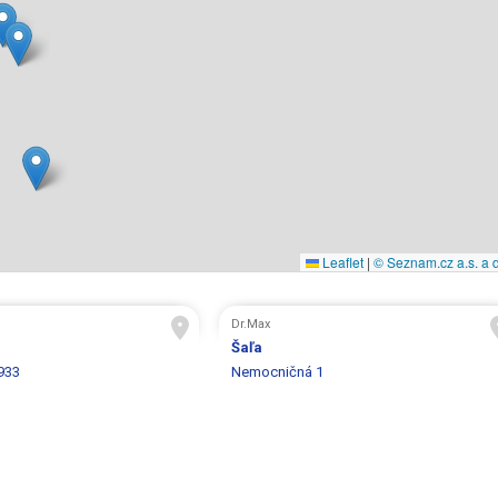
Leaflet
|
© Seznam.cz a.s. a d
Dr.Max
Šaľa
933
Nemocničná 1