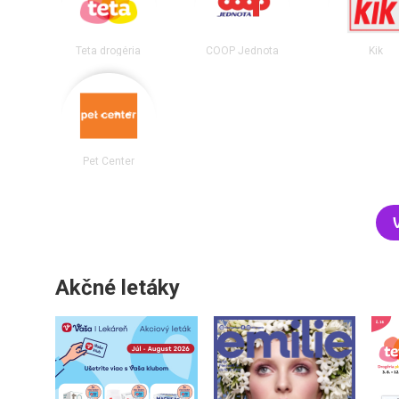
Teta drogéria
COOP Jednota
Kik
Pet Center
Akčné letáky