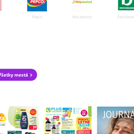
Pepco
Môj obchod
Deichma
Všetky mestá