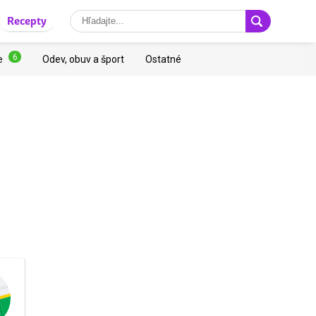
Recepty
6
e
Odev, obuv a šport
Ostatné