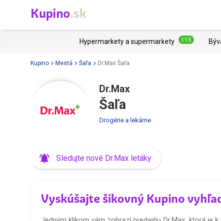
Kupino
.sk
115
Hypermarkety a supermarkety
Býv
Kupino
Mestá
Šaľa
Dr.Max Šaľa
Dr.Max
Šaľa
Drogérie a lekárne
Sledujte nové Dr.Max letáky
Vyskúšajte šikovný Kupino vyhľa
Jedným klikom vám zobrazí predajňu Dr.Max, ktorá je k 