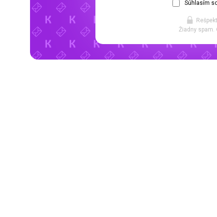
Súhlasím so
Rešpekt
Žiadny spam. 