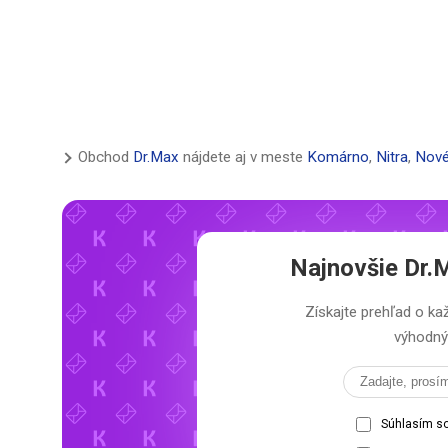
Obchod
Dr.Max
nájdete aj v meste
Komárno
,
Nitra
,
Nov
Najnovšie
Dr.
Získajte prehľad o 
výhodný 
Súhlasím s