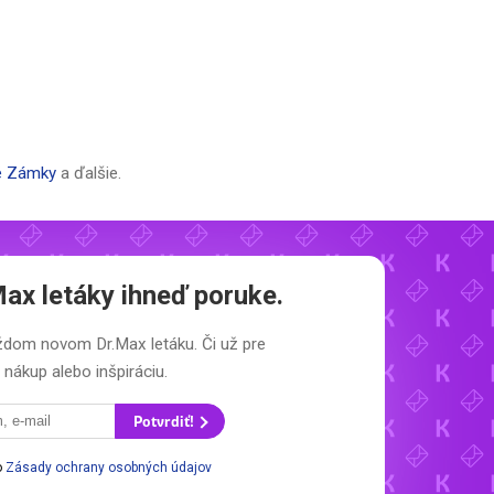
é Zámky
a ďalšie.
Max letáky
ihneď poruke.
každom novom
Dr.Max letáku.
Či už pre
nákup alebo inšpiráciu.
Potvrdiť!
o
Zásady ochrany osobných údajov