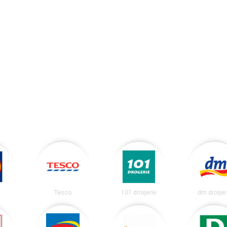
Tesco
101 drogerie
dm droger