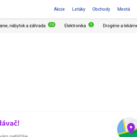
Akcie
Letáky
Obchody
Mestá
19
1
anie, nábytok a záhrada
Elektronika
Drogérie a lekárn
dávač!
vám najbližšie.