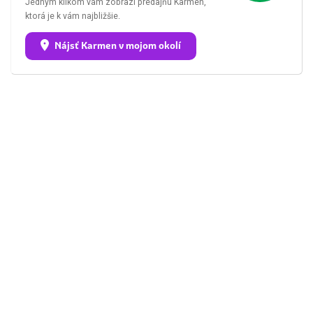
Jedným klikom vám zobrazí predajňu Karmen,
ktorá je k vám najbližšie.
Nájsť Karmen v mojom okolí