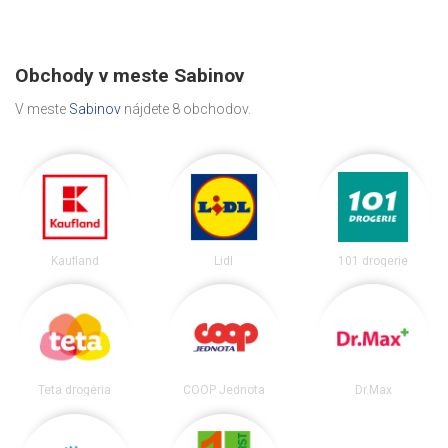
Obchody v meste Sabinov
V meste
Sabinov
nájdete 8 obchodov.
Kaufland
Lidl
101 drogerie
Teta drogéria
COOP Jednota
Dr.Max