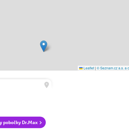
Leaflet
|
© Seznam.cz a.s. a d
y pobočky Dr.Max