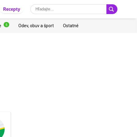
Recepty
6
e
Odev, obuv a šport
Ostatné