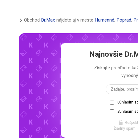
Obchod
Dr.Max
nájdete aj v meste
Humenné
,
Poprad
,
P
Najnovšie
Dr.
Získajte prehľad o 
výhodný 
Súhlasím s
Súhlasím so
Rešpekt
Žiadny spam. 