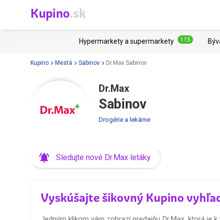
Kupino
.sk
115
Hypermarkety a supermarkety
Býv
Kupino
Mestá
Sabinov
Dr.Max Sabinov
Dr.Max
Sabinov
Drogérie a lekárne
Sledujte nové Dr.Max letáky
Vyskúšajte šikovný Kupino vyhľa
Jedným klikom vám zobrazí predajňu Dr.Max, ktorá je k 