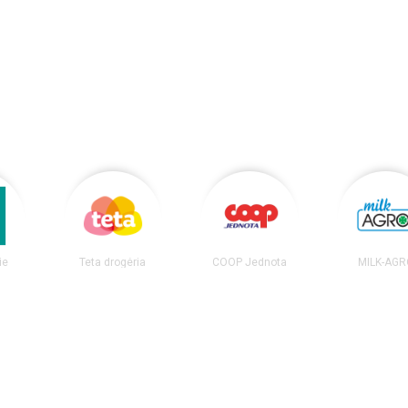
ie
Teta drogéria
COOP Jednota
MILK-AGR