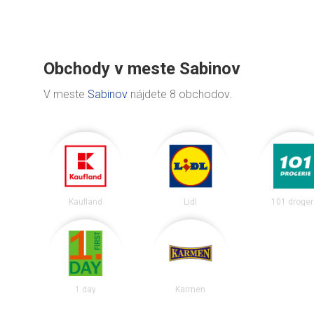
Obchody v meste Sabinov
V meste
Sabinov
nájdete 8 obchodov.
Kaufland
Lidl
101 droger
1.day
Karmen