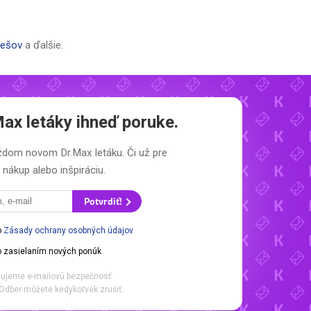
rešov
a ďalšie.
Max letáky
ihneď poruke.
každom novom
Dr.Max letáku.
Či už pre
nákup alebo inšpiráciu.
Potvrdiť!
o
Zásady ochrany osobných údajov
 zasielaním nových ponúk
ujeme e-mailovú bezpečnosť.
Odber môžete kedykoľvek zrušiť.