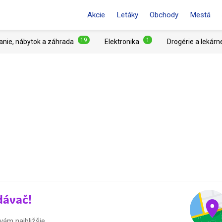
Akcie
Letáky
Obchody
Mestá
19
1
anie, nábytok a záhrada
Elektronika
Drogérie a lekárn
dávač!
vám najbližšie.