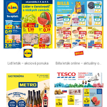
Lidl leták –⁠ akciová ponuka
Billa leták online –⁠ aktuálny od stredy