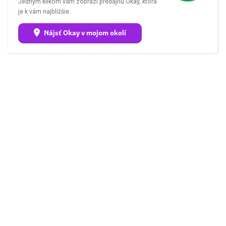
Jedným klikom vám zobrazí predajňu Okay, ktorá
je k vám najbližšie.
Nájsť Okay v mojom okolí