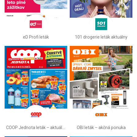
eD Profi leták
101 drogerie leták aktuálny
COOP Jednota leták –⁠ aktuálny
OBI leták –⁠ akčná ponuka