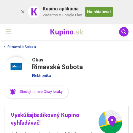
K
Kupino aplikácia
Nainštalovať
Zadarmo v Google Play
Kupino
.sk
Rimavská Sobota
Okay
Rimavská Sobota
Elektronika
Sledujte nové Okay letáky
Vyskúšajte šikovný Kupino
vyhľadávač!