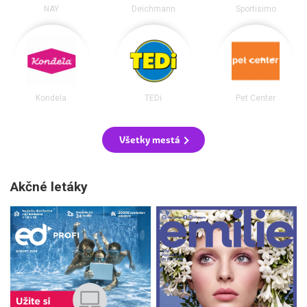
NAY
Deichmann
Sportisimo
Kondela
TEDi
Pet Center
Všetky mestá
Akčné letáky