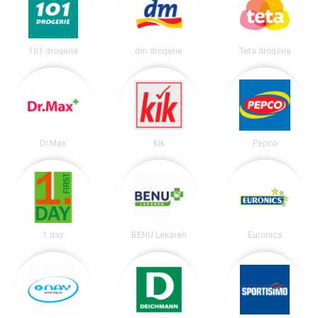
101 drogerie
dm drogerie
Teta drogéria
Dr.Max
Kik
Pepco
1.day
BENU Lekáreň
Euronics