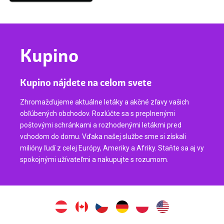
Kupino
Kupino nájdete na celom svete
Zhromažďujeme aktuálne letáky a akčné zľavy vašich
obľúbených obchodov. Rozlúčte sa s preplnenými
poštovými schránkami a rozhodenými letákmi pred
vchodom do domu. Vďaka našej službe sme si získali
milióny ľudí z celej Európy, Ameriky a Afriky. Staňte sa aj vy
spokojnými užívateľmi a nakupujte s rozumom.