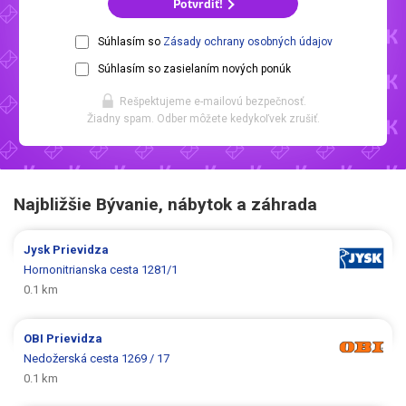
Potvrdiť!
Súhlasím so
Zásady ochrany osobných údajov
Súhlasím so zasielaním nových ponúk
Rešpektujeme e-mailovú bezpečnosť.
Žiadny spam. Odber môžete kedykoľvek zrušiť.
Najbližšie Bývanie, nábytok a záhrada
Jysk
Prievidza
Hornonitrianska cesta 1281/1
0.1 km
OBI
Prievidza
Nedožerská cesta 1269 / 17
0.1 km