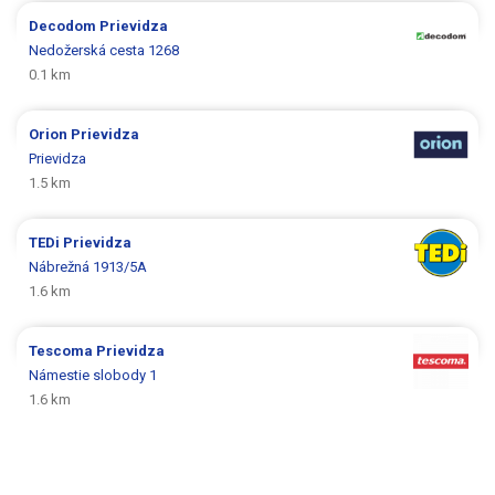
Decodom
Prievidza
Nedožerská cesta 1268
0.1 km
Orion
Prievidza
Prievidza
1.5 km
TEDi
Prievidza
Nábrežná 1913/5A
1.6 km
Tescoma
Prievidza
Námestie slobody 1
1.6 km