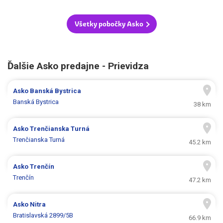
Všetky pobočky Asko
Ďalšie Asko predajne - Prievidza
Asko
Banská Bystrica
Banská Bystrica
38 km
Asko
Trenčianska Turná
Trenčianska Turná
45.2 km
Asko
Trenčín
Trenčín
47.2 km
Asko
Nitra
Bratislavská 2899/5B
66.9 km