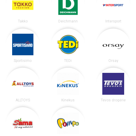
Takko
Deichmann
Intersport
Sportisimo
TEDi
Orsay
ALLTOYS
Kinekus
Tevos drogérie