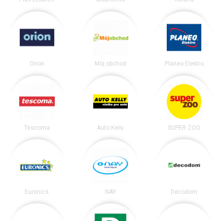
Orion
Môj obchod
Planeo Elektro
Tescoma
Auto Kelly
SUPER ZOO
Euronics
NAY
Decodom