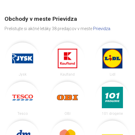
Obchody v meste Prievidza
Prelistujte si akčné letáky 38 predajcov v meste
Prievidza
.
Jysk
Kaufland
Lidl
Tesco
OBI
101 drogerie