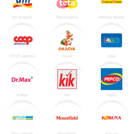
dm drogerie
Teta drogéria
Merkury Market
COOP Jednota
Dráčik
Okay
Dr.Max
Kik
Pepco
Plus Lekáreň
Mountfield
Koruna