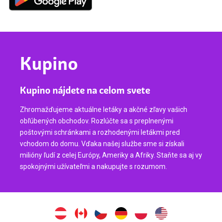
Kupino
Kupino nájdete na celom svete
Zhromažďujeme aktuálne letáky a akčné zľavy vašich
obľúbených obchodov. Rozlúčte sa s preplnenými
poštovými schránkami a rozhodenými letákmi pred
vchodom do domu. Vďaka našej službe sme si získali
milióny ľudí z celej Európy, Ameriky a Afriky. Staňte sa aj vy
spokojnými užívateľmi a nakupujte s rozumom.