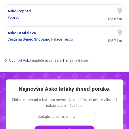
Asko
Poprad
Poprad
123.6 km
Asko
Bratislava
Cesta na Senec Shopping Palace Tesco
125.7 km
Obchod
Asko
nájdete aj v meste
Trenčín
a ďalšie.
Najnovšie
Asko letáky
ihneď poruke.
Získajte prehľad o každom novom
Asko letáku.
Či už pre výhodný
nákup alebo inšpiráciu.