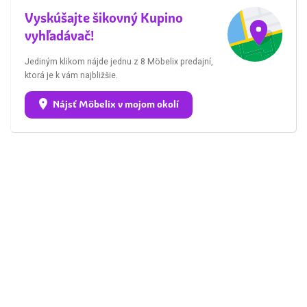
Vyskúšajte šikovný Kupino
vyhľadávač!
Jediným klikom nájde jednu z 8 Möbelix predajní,
ktorá je k vám najbližšie.
Nájsť Möbelix v mojom okolí