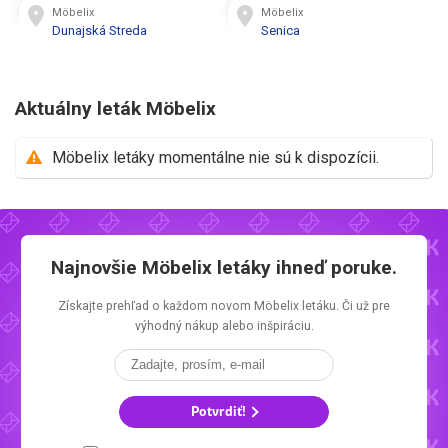
Möbelix
Möbelix
Dunajská Streda
Senica
Aktuálny leták Möbelix
Möbelix letáky momentálne nie sú k dispozícii.
Najnovšie
Möbelix letáky
ihneď poruke.
Získajte prehľad o každom novom
Möbelix letáku.
Či už pre
výhodný nákup alebo inšpiráciu.
Potvrdiť!