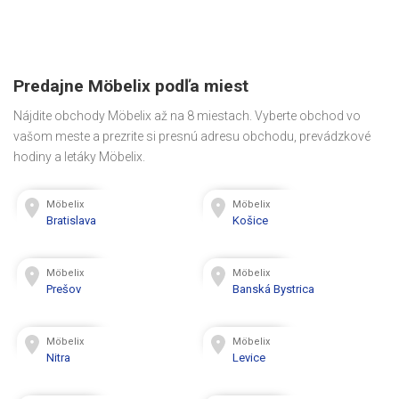
Predajne Möbelix podľa miest
Nájdite obchody Möbelix až na 8 miestach. Vyberte obchod vo
vašom meste a prezrite si presnú adresu obchodu, prevádzkové
hodiny a letáky Möbelix.
Möbelix
Möbelix
Bratislava
Košice
Möbelix
Möbelix
Prešov
Banská Bystrica
Möbelix
Möbelix
Nitra
Levice