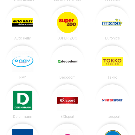
Auto Kelly
SUPER ZOO
Euronics
NAY
Decodom
Takko
Deichmann
EXIsport
Intersport