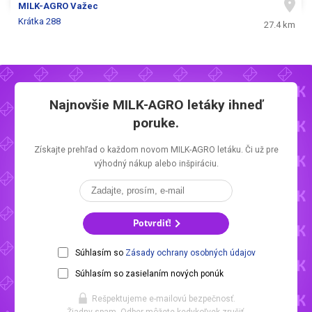
MILK-AGRO
Važec
Krátka 288
27.4 km
Najnovšie
MILK-AGRO letáky
ihneď
poruke.
Získajte prehľad o každom novom
MILK-AGRO letáku.
Či už pre
výhodný nákup alebo inšpiráciu.
Potvrdiť!
Súhlasím so
Zásady ochrany osobných údajov
Súhlasím so zasielaním nových ponúk
Rešpektujeme e-mailovú bezpečnosť.
Žiadny spam. Odber môžete kedykoľvek zrušiť.