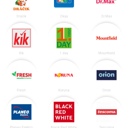
Dráčik
Okay
Dr.Max
Kik
1.day
Mountfield
Fresh
Koruna
Orion
Planeo Elektro
Black Red White
Tescoma