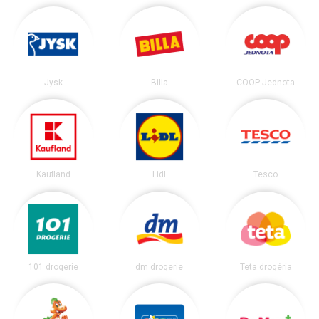
Jysk
Billa
COOP Jednota
Kaufland
Lidl
Tesco
101 drogerie
dm drogerie
Teta drogéria