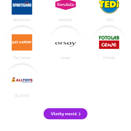
Sportisimo
Kondela
TEDi
Pet Center
Orsay
Fotolab
ALLTOYS
Všetky mestá