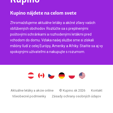
Kupino nájdete na celom svete
Zhromažďujeme aktuálne letáky a akčné zľavy vašich
obľúbených obchodov. Rozlúčte sa s preplnenými
poštovými schránkami a rozhodenými letákmi pred
vchodom do domu. Vďaka našej službe sme si získali
milióny ľudí z celej Európy, Ameriky a Afriky. Staňte sa aj vy
spokojnými užívateľmi a nakupujte s rozumom.
Aktuálne letáky a akcie online
© Kupino.sk 2026
Kontakt
Všeobecné podmienky
Zásady ochrany osobných údajov