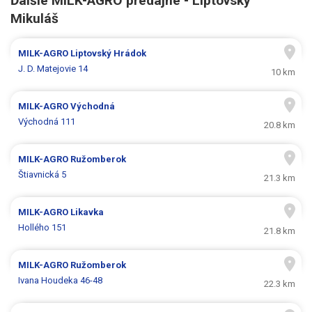
Ďalšie MILK-AGRO predajne - Liptovský
Mikuláš
MILK-AGRO
Liptovský Hrádok
J. D. Matejovie 14
10 km
MILK-AGRO
Východná
Východná 111
20.8 km
MILK-AGRO
Ružomberok
Štiavnická 5
21.3 km
MILK-AGRO
Likavka
Hollého 151
21.8 km
MILK-AGRO
Ružomberok
Ivana Houdeka 46-48
22.3 km