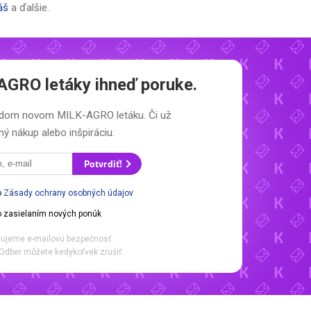
áš
a ďalšie.
AGRO letáky
ihneď poruke.
aždom novom
MILK-AGRO letáku.
Či už
ý nákup alebo inšpiráciu.
Potvrdiť!
o
Zásady ochrany osobných údajov
 zasielaním nových ponúk
ujeme e-mailovú bezpečnosť.
Odber môžete kedykoľvek zrušiť.