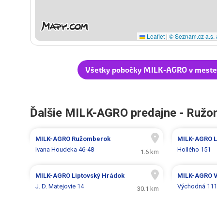
Leaflet
|
© Seznam.cz a.s. 
Všetky pobočky MILK-AGRO v mest
Ďalšie MILK-AGRO predajne - Ruž
MILK-AGRO
Ružomberok
MILK-AGRO
L
Ivana Houdeka 46-48
Hollého 151
1.6 km
MILK-AGRO
Liptovský Hrádok
MILK-AGRO
J. D. Matejovie 14
Východná 111
30.1 km