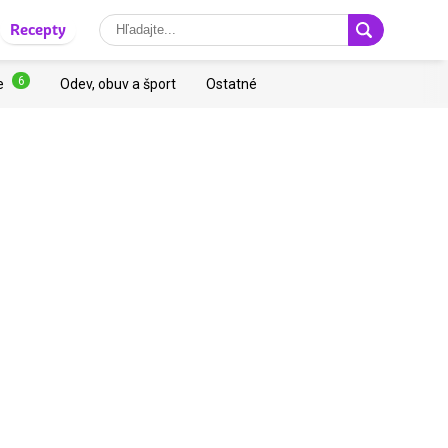
Recepty
6
e
Odev, obuv a šport
Ostatné