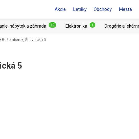
Akcie
Letáky
Obchody
Mestá
19
1
anie, nábytok a záhrada
Elektronika
Drogérie a lekárn
 Ružomberok, Štiavnická 5
ická 5