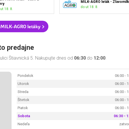
MILK-AGRO leták - Zľavomilk
rry
do ut 18. 8.
ut 18. 8.
 MILK-AGRO letáky
to predajne
ici Štiavnická 5. Nakupujte dnes od
06:30
do
12:00
.
Pondelok
06:00 - 
Utorok
06:00 - 
Streda
06:00 - 
Štvrtok
06:00 - 
Piatok
06:00 - 
Sobota
06:30 - 1
Nedeľa
zatvo