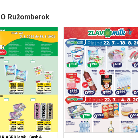
GRO Ružomberok
LK-AGRO leták - Cash &