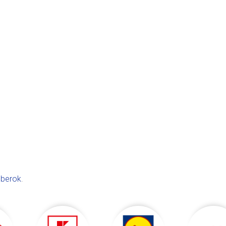
berok
.