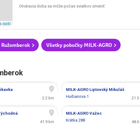
Otváracia doba sa môže počas sviatkov zmeniť.
a další
e Ružomberok
Všetky pobočky MILK-AGRO
omberok
ikavka
MILK-AGRO
Liptovský Mikuláš
Hurbanova 1
2.2 km
21.3
Východná
MILK-AGRO
Važec
Krátka 288
41.9 km
48.6