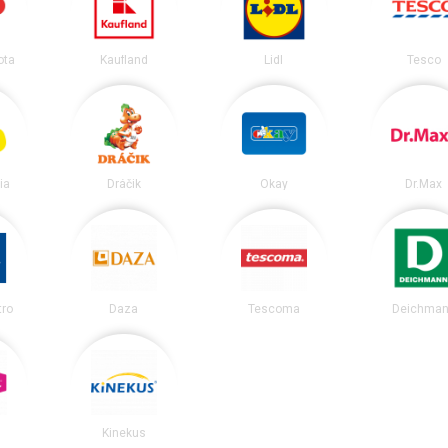
ota
Kaufland
Lidl
Tesco
ia
Dráčik
Okay
Dr.Max
tro
Daza
Tescoma
Deichma
Kinekus