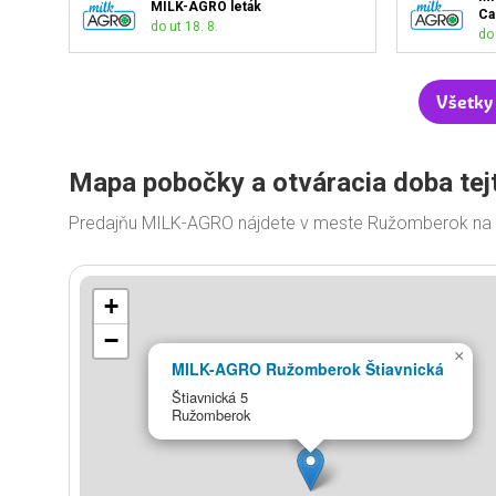
MILK-AGRO leták
Ca
do ut 18. 8.
do 
Všetky
Mapa pobočky a otváracia doba tej
Predajňu MILK-AGRO nájdete v meste Ružomberok na ul
+
−
×
MILK-AGRO Ružomberok Štiavnická
Štiavnická 5
Ružomberok