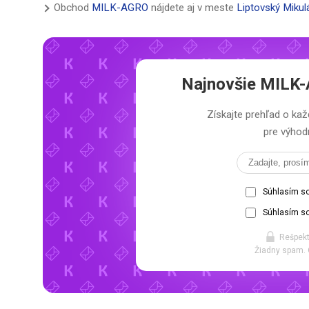
Obchod
MILK-AGRO
nájdete aj v meste
Liptovský Mikul
Najnovšie
MILK-
Získajte prehľad o k
pre výhodn
Súhlasím s
Súhlasím so
Rešpekt
Žiadny spam. 