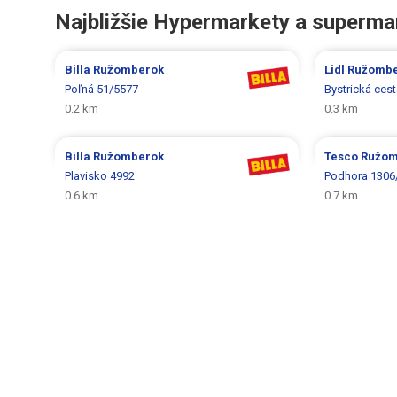
Najbližšie Hypermarkety a superma
Billa
Ružomberok
Lidl
Ružombe
Poľná 51/5577
Bystrická ces
0.2 km
0.3 km
Billa
Ružomberok
Tesco
Ružom
Plavisko 4992
Podhora 1306
0.6 km
0.7 km