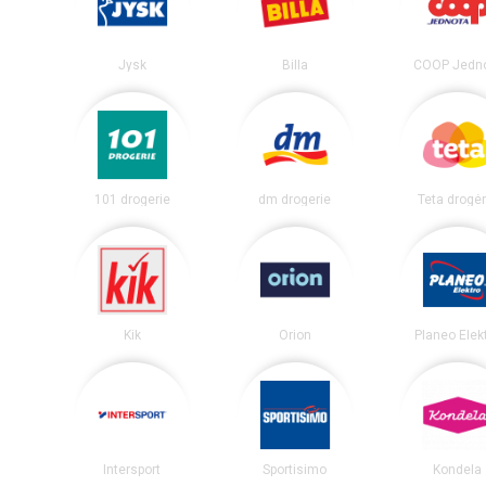
Jysk
Billa
COOP Jedn
101 drogerie
dm drogerie
Teta drogér
Kik
Orion
Planeo Elek
Intersport
Sportisimo
Kondela