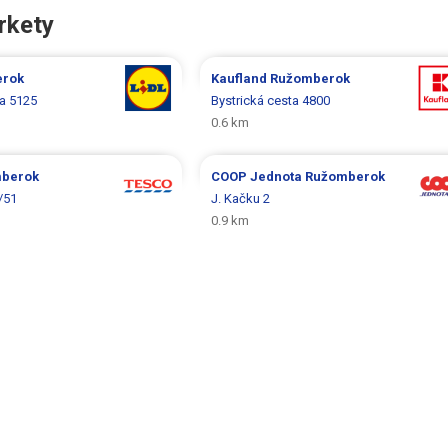
rkety
rok
Kaufland
Ružomberok
ta 5125
Bystrická cesta 4800
0.6 km
berok
COOP Jednota
Ružomberok
/51
J. Kačku 2
0.9 km