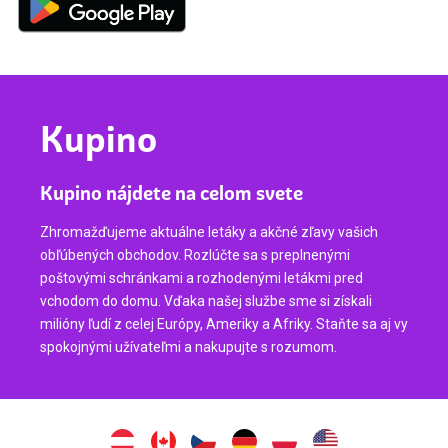
Kupino
Kupino nájdete na celom svete
Zhromažďujeme aktuálne letáky a akčné zľavy vašich
obľúbených obchodov. Rozlúčte sa s preplnenými
poštovými schránkami a rozhodenými letákmi pred
vchodom do domu. Vďaka našej službe sme si získali
milióny ľudí z celej Európy, Ameriky a Afriky. Staňte sa aj vy
spokojnými užívateľmi a nakupujte s rozumom.