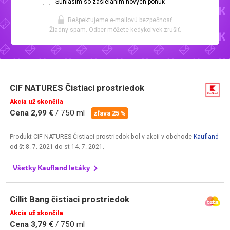
Súhlasím so zasielaním nových ponúk
Rešpektujeme e-mailovú bezpečnosť.
Žiadny spam. Odber môžete kedykoľvek zrušiť.
CIF NATURES Čistiaci prostriedok
Akcia už skončila
Cena 2,99 €
/ 750 ml
zľava 25 %
Produkt CIF NATURES Čistiaci prostriedok bol v akcii v obchode
Kaufland
od
št 8. 7. 2021
do
st 14. 7. 2021
.
Všetky Kaufland letáky
Cillit Bang čistiaci prostriedok
Akcia už skončila
Cena 3,79 €
/ 750 ml