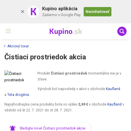
K
Kupino aplikácia
Nainštalovať
Zadarmo v Google Play
Kupino
.sk
Akciový tovar
Čistiaci prostriedok akcia
Produkt
Čistiaci prostriedok
momentálne nie je v
zľave.
Výrobok bol naposledy v akcii v obchode
Kaufland
a
Teta drogéria
.
Najvýhodnejšia cena produktu bola vo výške
2,69 €
v obchode
Kaufland
v
období od
št 22. 7. 2021
do
st 28. 7. 2021
.
Sledujte nové Čistiaci prostriedok akcie