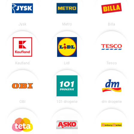
Jysk
Metro
Billa
Kaufland
Lidl
Tesco
OBI
101 drogerie
dm drogerie