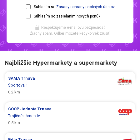
Súhlasím so
Zásady ochrany osobných údajov
Súhlasím so zasielaním nových ponúk
Rešpektujeme e-mailovú bezpečnosť.
Žiadny spam. Odber môžete kedykoľvek zrušiť.
Najbližšie Hypermarkety a supermarkety
SAMA
Trnava
Športová 1
0.2 km
COOP Jednota
Trnava
Trojičné námestie
0.5 km
Billa
Trnava