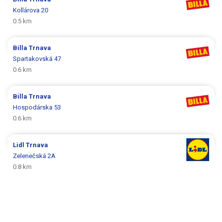
Kollárova 20
0.5 km
Billa
Trnava
Spartakovská 47
0.6 km
Billa
Trnava
Hospodárska 53
0.6 km
Lidl
Trnava
Zelenečská 2A
0.8 km