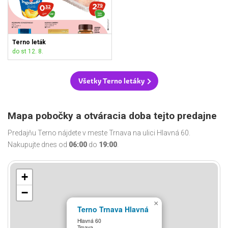
Terno leták
do st 12. 8.
Všetky Terno letáky
Mapa pobočky a otváracia doba tejto predajne
Predajňu Terno nájdete v meste Trnava na ulici Hlavná 60.
Nakupujte dnes od
06:00
do
19:00
.
+
−
×
Terno Trnava Hlavná
Hlavná 60
Trnava