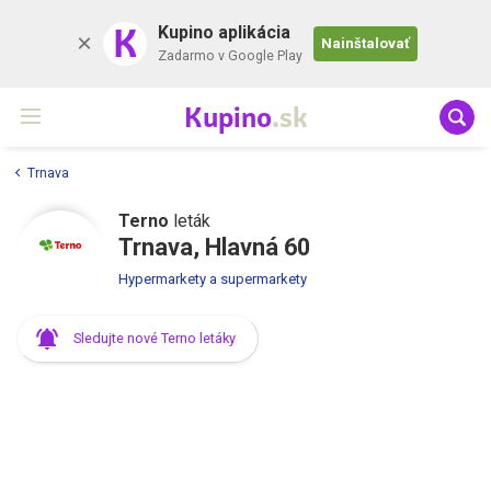
K
Kupino aplikácia
Nainštalovať
Zadarmo v Google Play
Kupino
.sk
Trnava
Terno
leták
Trnava, Hlavná 60
Hypermarkety a supermarkety
Sledujte nové Terno letáky