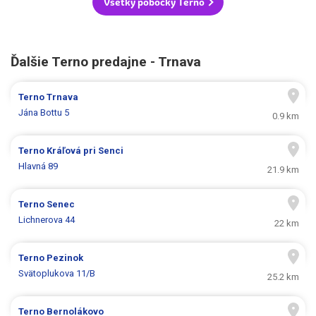
Všetky pobočky Terno
Ďalšie Terno predajne - Trnava
Terno
Trnava
Jána Bottu 5
0.9 km
Terno
Kráľová pri Senci
Hlavná 89
21.9 km
Terno
Senec
Lichnerova 44
22 km
Terno
Pezinok
Svätoplukova 11/B
25.2 km
Terno
Bernolákovo