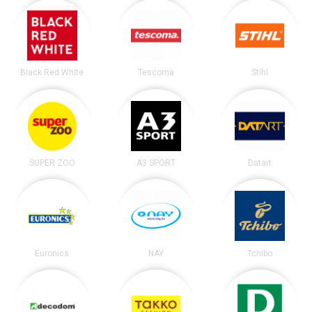
Black Red White
Tescoma
Stihl
SUPER ZOO
A3 SPORT
Datart
Euronics
NAY
Tchibo