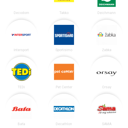
Decodom
Takko
Deichmann
Intersport
Sportisimo
Žabka
TEDi
Pet Center
Orsay
Baťa
Decathlon
SAMA