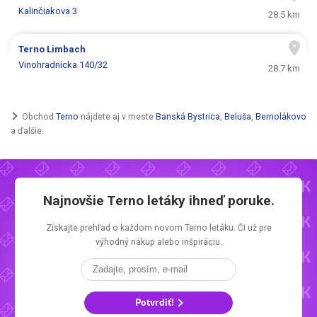
Kalinčiakova 3
28.5 km
Terno
Limbach
Vinohradnícka 140/32
28.7 km
Obchod
Terno
nájdete aj v meste
Banská Bystrica
,
Beluša
,
Bernolákovo
a ďalšie.
Najnovšie
Terno letáky
ihneď poruke.
Získajte prehľad o každom novom
Terno letáku.
Či už pre
výhodný nákup alebo inšpiráciu.
Potvrdiť!