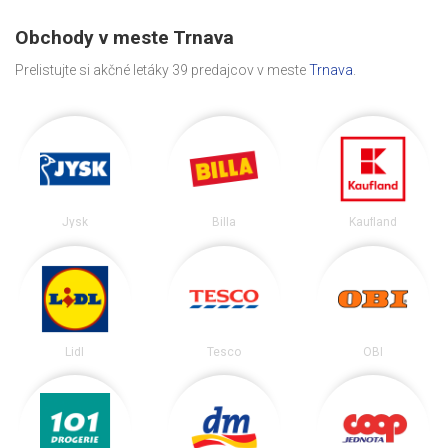
Obchody v meste Trnava
Prelistujte si akčné letáky 39 predajcov v meste
Trnava
.
Jysk
Billa
Kaufland
Lidl
Tesco
OBI