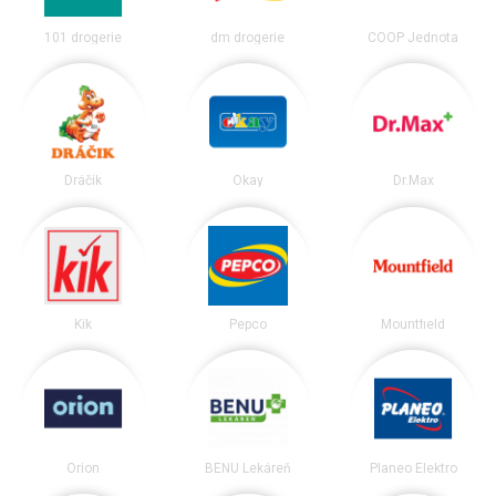
101 drogerie
dm drogerie
COOP Jednota
Dráčik
Okay
Dr.Max
Kik
Pepco
Mountfield
Orion
BENU Lekáreň
Planeo Elektro