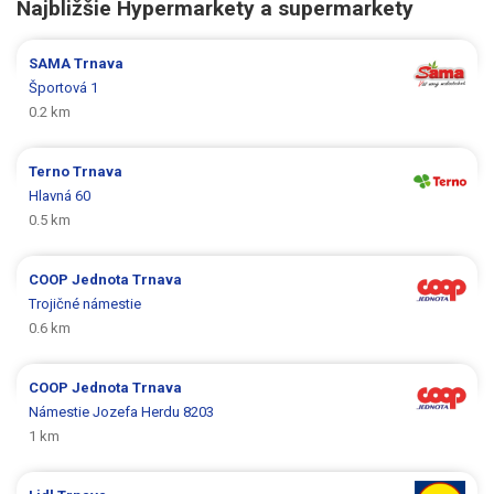
Najbližšie Hypermarkety a supermarkety
SAMA
Trnava
Športová 1
0.2 km
Terno
Trnava
Hlavná 60
0.5 km
COOP Jednota
Trnava
Trojičné námestie
0.6 km
COOP Jednota
Trnava
Námestie Jozefa Herdu 8203
1 km