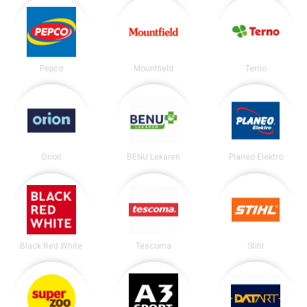
Pepco
Mountfield
Terno
Orion
BENU Lekáreň
Planeo Elektro
Black Red White
Tescoma
Stihl