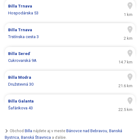
Billa
Trnava
Hospodárska 53
1 km
Billa
Trnava
Trstínska cesta 3
2 km
Billa
Sereď
Cukrovarská 9A
14.7 km
Billa
Modra
Družstevná 30
21.6 km
Billa
Galanta
Šafárikova 43
22.5 km
Obchod
Billa
nájdete aj v meste
Bánovce nad Bebravou
,
Banská
Bystrica
,
Banská Štiavnica
a ďalšie.