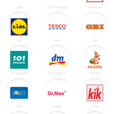
Jysk
COOP Jednota
Kaufland
Lidl
Tesco
OBI
101 drogerie
dm drogerie
Dráčik
Okay
Dr.Max
Kik