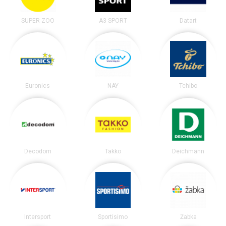
SUPER ZOO
A3 SPORT
Datart
Euronics
NAY
Tchibo
Decodom
Takko
Deichmann
Intersport
Sportisimo
Žabka