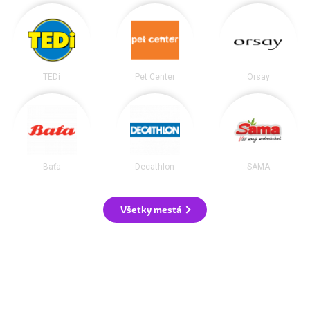
TEDi
Pet Center
Orsay
Baťa
Decathlon
SAMA
Všetky mestá