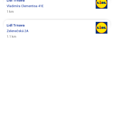
Lidl
Trnava
Vladimíra Clementisa 41E
1 km
Lidl
Trnava
Zelenečská 2A
1.1 km