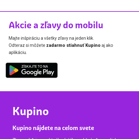
Akcie a zľavy do mobilu
Majte inšpiráciu a všetky zľavy na jeden klik.
Odteraz si môžete
zadarmo stiahnuť Kupino
aj ako
aplikáciu.
Kupino
Kupino nájdete na celom svete