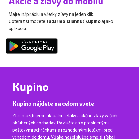
Akcie a zľavy do mobilu
Majte inšpiráciu a všetky zľavy na jeden klik.
Odteraz si môžete
zadarmo stiahnuť Kupino
aj ako
aplikáciu.
Kupino
Kupino nájdete na celom svete
Zhromažďujeme aktuálne letáky a akčné zľavy vašich
obľúbených obchodov. Rozlúčte sa s preplnenými
poštovými schránkami a rozhodenými letákmi pred
vchodom do domu. Vďaka našej službe sme si získali