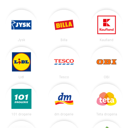
Jysk
Billa
Kaufland
Lidl
Tesco
OBI
101 drogerie
dm drogerie
Teta drogéria