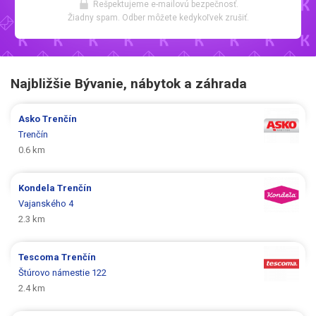
Rešpektujeme e-mailovú bezpečnosť.
Žiadny spam. Odber môžete kedykoľvek zrušiť.
Najbližšie Bývanie, nábytok a záhrada
Asko
Trenčín
Trenčín
0.6 km
Kondela
Trenčín
Vajanského 4
2.3 km
Tescoma
Trenčín
Štúrovo námestie 122
2.4 km