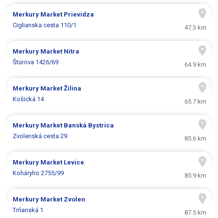
Merkury Market
Prievidza
Ciglianska cesta 110/1
47.3 km
Merkury Market
Nitra
Štúrova 1426/69
64.9 km
Merkury Market
Žilina
Košická 14
65.7 km
Merkury Market
Banská Bystrica
Zvolenská cesta 29
85.6 km
Merkury Market
Levice
Koháryho 2755/99
85.9 km
Merkury Market
Zvolen
Trňanská 1
87.5 km