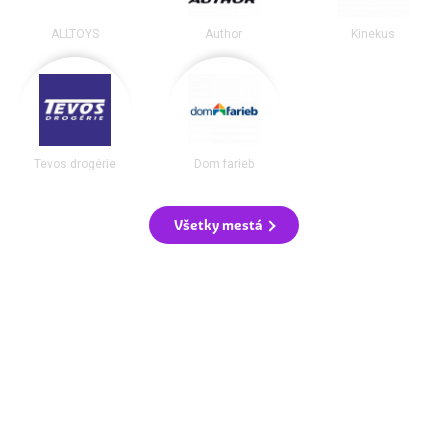
ALLTOYS
Author
Kinekus
Tevos drogérie
Dom farieb
Všetky mestá