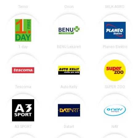
Terno
Orion
MILK-AGRO
1.day
BENU Lekáreň
Planeo Elektro
Tescoma
Auto Kelly
SUPER ZOO
A3 SPORT
Datart
NAY