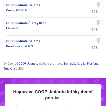
COOP Jednota
Galanta
Česká 1450/19
5.7 km
COOP Jednota
Čierny Brod
Hlavná 5
6.1 km
COOP Jednota
Galanta
Revolučná štvrť 953
6.5 km
Obchod
COOP Jednota
nájdete aj v meste
Dunajská Streda
,
Piešťany
,
Trnava
a ďalšie.
Najnovšie
COOP Jednota letáky
ihneď
poruke.