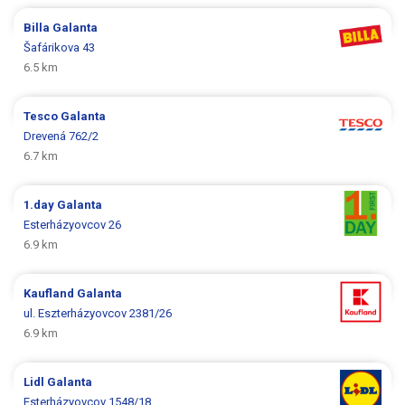
Billa
Galanta
Šafárikova 43
6.5 km
Tesco
Galanta
Drevená 762/2
6.7 km
1.day
Galanta
Esterházyovcov 26
6.9 km
Kaufland
Galanta
ul. Eszterházyovcov 2381/26
6.9 km
Lidl
Galanta
Esterházyovcov 1548/18