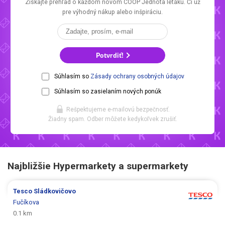
Získajte prehľad o každom novom
COOP Jednota letáku.
Či už
pre výhodný nákup alebo inšpiráciu.
Potvrdiť!
Súhlasím so
Zásady ochrany osobných údajov
Súhlasím so zasielaním nových ponúk
Rešpektujeme e-mailovú bezpečnosť.
Žiadny spam. Odber môžete kedykoľvek zrušiť.
Najbližšie Hypermarkety a supermarkety
Tesco
Sládkovičovo
Fučíkova
0.1 km