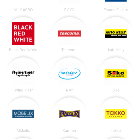
MILK-AGRO
ROKO
Planeo Elektro
Black Red White
Tescoma
Auto Kelly
Flying Tiger
NAY
Siko
Möbelix
Karmen
Takko