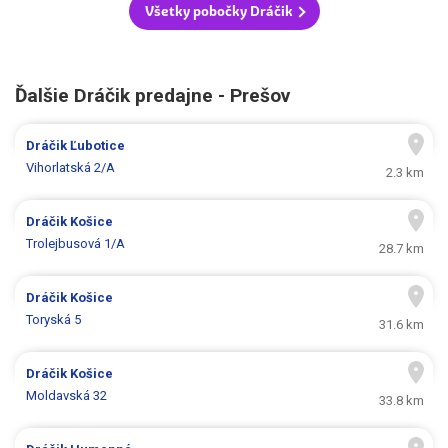
Všetky pobočky Dráčik
Ďalšie Dráčik predajne - Prešov
Dráčik
Ľubotice
Vihorlatská 2/A
2.3 km
Dráčik
Košice
Trolejbusová 1/A
28.7 km
Dráčik
Košice
Toryská 5
31.6 km
Dráčik
Košice
Moldavská 32
33.8 km