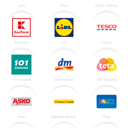
Jysk
Billa
COOP Jednota
Kaufland
Lidl
Tesco
101 drogerie
dm drogerie
Teta drogéria
Asko
Merkury Market
Okay