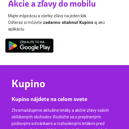
Akcie a zľavy do mobilu
Majte inšpiráciu a všetky zľavy na jeden klik.
Odteraz si môžete
zadarmo stiahnuť Kupino
aj ako
aplikáciu.
Kupino
Kupino nájdete na celom svete
Zhromažďujeme aktuálne letáky a akčné zľavy vašich
obľúbených obchodov. Rozlúčte sa s preplnenými
poštovými schránkami a rozhodenými letákmi pred