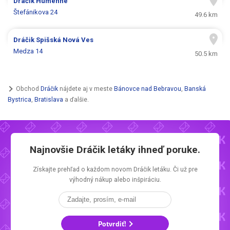
Dráčik
Humenné
Štefánikova 24
49.6 km
Dráčik
Spišská Nová Ves
Medza 14
50.5 km
Obchod
Dráčik
nájdete aj v meste
Bánovce nad Bebravou
,
Banská
Bystrica
,
Bratislava
a ďalšie.
Najnovšie
Dráčik letáky
ihneď poruke.
Získajte prehľad o každom novom
Dráčik letáku.
Či už pre
výhodný nákup alebo inšpiráciu.
Potvrdiť!