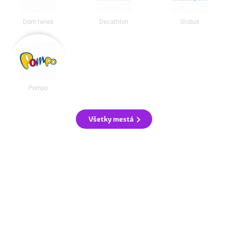
Dom farieb
Decathlon
Globus
Pompo
Všetky mestá