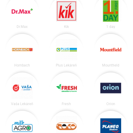
Dr.Max
Kik
1.day
Hornbach
Plus Lekáreň
Mountfield
Vaša Lekáreň
Fresh
Orion