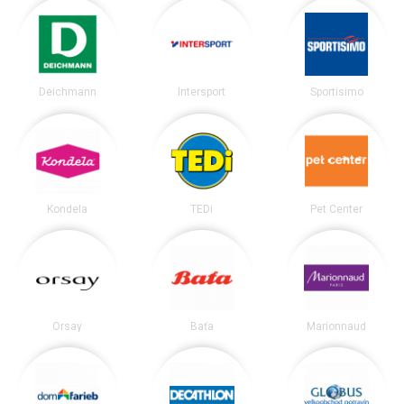
Deichmann
Intersport
Sportisimo
Kondela
TEDi
Pet Center
Orsay
Baťa
Marionnaud