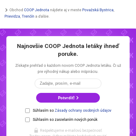
Obchod
COOP Jednota
nájdete aj v meste
Považská Bystrica
,
Prievidza
,
Trenčín
a ďalšie.
Najnovšie
COOP Jednota letáky
ihneď
poruke.
Získajte prehľad o každom novom
COOP Jednota letáku.
Či už
pre výhodný nákup alebo inšpiráciu.
Potvrdiť!
Súhlasím so
Zásady ochrany osobných údajov
Súhlasím so zasielaním nových ponúk
Rešpektujeme e-mailovú bezpečnosť.