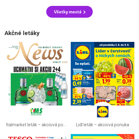
Všetky mestá
Akčné letáky
Italmarket leták –⁠ akciová ponuka
Lidl leták –⁠ akciová ponuka