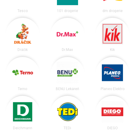
Tesco
101 drogerie
dm drogerie
Dráčik
Dr.Max
Kik
Terno
BENU Lekáreň
Planeo Elektro
Deichmann
TEDi
DIEGO