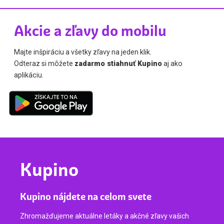
Akcie a zľavy do mobilu
Majte inšpiráciu a všetky zľavy na jeden klik.
Odteraz si môžete
zadarmo stiahnuť Kupino
aj ako
aplikáciu.
Kupino
Kupino nájdete na celom svete
Zhromažďujeme aktuálne letáky a akčné zľavy vašich