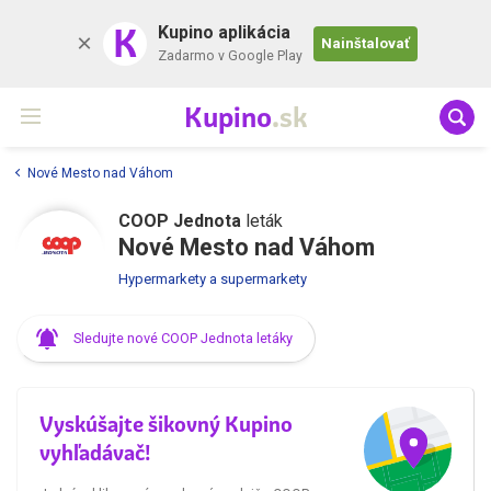
K
Kupino aplikácia
Nainštalovať
Zadarmo v Google Play
Kupino
.sk
Nové Mesto nad Váhom
COOP Jednota
leták
Nové Mesto nad Váhom
Hypermarkety a supermarkety
Sledujte nové COOP Jednota letáky
Vyskúšajte šikovný Kupino
vyhľadávač!