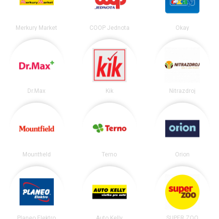
Merkury Market
COOP Jednota
Okay
Dr.Max
Kik
Nitrazdroj
Mountfield
Terno
Orion
Planeo Elektro
Auto Kelly
SUPER ZOO