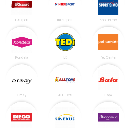
EXIsport
Intersport
Sportisimo
Kondela
TEDi
Pet Center
Orsay
ALLTOYS
Baťa