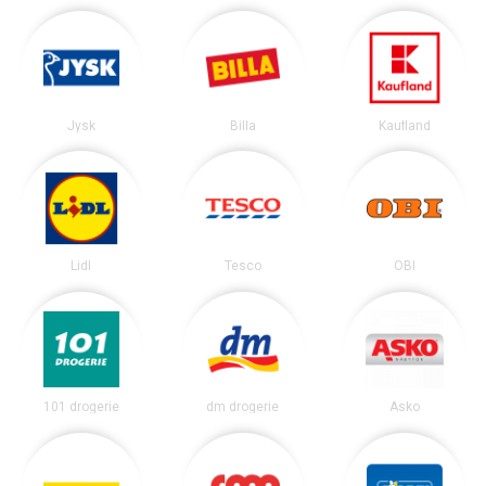
Jysk
Billa
Kaufland
Lidl
Tesco
OBI
101 drogerie
dm drogerie
Asko