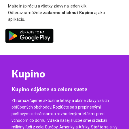
Majte inšpiráciu a všetky zľavy na jeden klik.
Odteraz si môžete
zadarmo stiahnuť Kupino
aj ako
aplikáciu.
Kupino
Kupino nájdete na celom svete
Zhromažďujeme aktuálne letáky a akčné zľavy vašich
obľúbených obchodov. Rozlúčte sa s preplnenými
poštovými schránkami a rozhodenými letákmi pred
vchodom do domu. Vďaka našej službe sme si získali
milióny ľudí z celej Európy, Ameriky a Afriky. Staňte sa aj vy