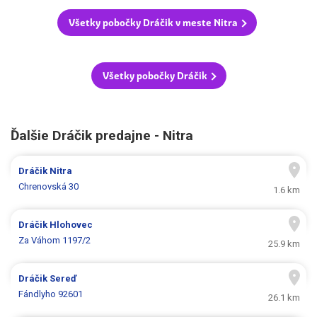
Všetky pobočky Dráčik v meste Nitra
Všetky pobočky Dráčik
Ďalšie Dráčik predajne - Nitra
Dráčik
Nitra
Chrenovská 30
1.6 km
Dráčik
Hlohovec
Za Váhom 1197/2
25.9 km
Dráčik
Sereď
Fándlyho 92601
26.1 km