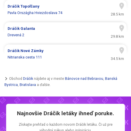
Dráčik
Topoľčany
Pavla Országha Hviezdoslava 74
28.5 km
Dráčik
Galanta
Drevená 2
29.8 km
Dráčik
Nové Zámky
Nitrianska cesta 111
34.5 km
Obchod
Dráčik
nájdete aj v meste
Bánovce nad Bebravou
,
Banská
Bystrica
,
Bratislava
a ďalšie.
Najnovšie
Dráčik letáky
ihneď poruke.
Získajte prehľad o každom novom
Dráčik letáku.
Či už pre
výhodný nákup alebo inšpiráciu.