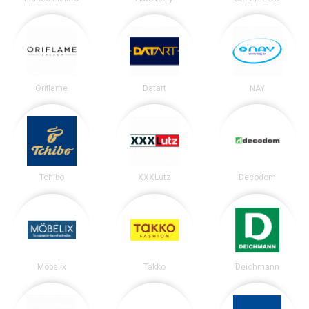
Oriflame
Datart
NAY
Tchibo
XXXLutz
Decodom
Möbelix
Takko
Deichmann