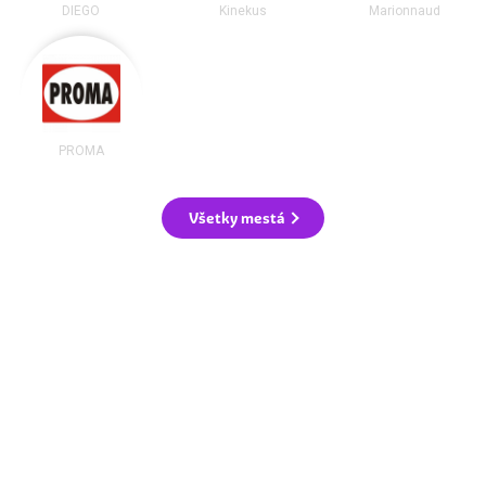
DIEGO
Kinekus
Marionnaud
PROMA
Všetky mestá