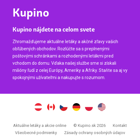
Kupino
Kupino nájdete na celom svete
Zhromažďujeme aktuálne letáky a akčné zľavy vašich
obľúbených obchodov. Rozlúčte sa s preplnenými
poštovými schránkami a rozhodenými letákmi pred
vchodom do domu. Vďaka našej službe sme si získali
milióny ľudí z celej Európy, Ameriky a Afriky. Staňte sa aj vy
spokojnými užívateľmi a nakupujte s rozumom.
Aktuálne letáky a akcie online
© Kupino.sk 2026
Kontakt
Všeobecné podmienky
Zásady ochrany osobných údajov