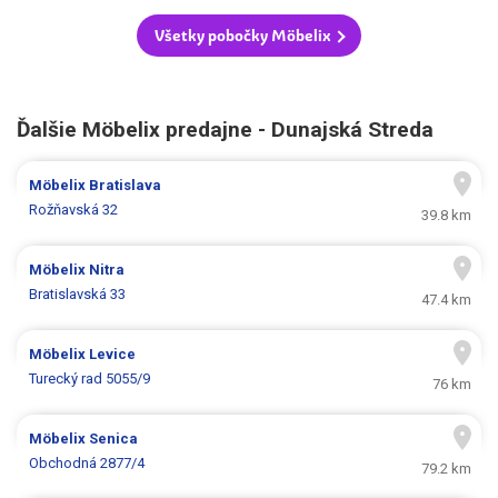
Všetky pobočky Möbelix
Ďalšie Möbelix predajne - Dunajská Streda
Möbelix
Bratislava
Rožňavská 32
39.8 km
Möbelix
Nitra
Bratislavská 33
47.4 km
Möbelix
Levice
Turecký rad 5055/9
76 km
Möbelix
Senica
Obchodná 2877/4
79.2 km