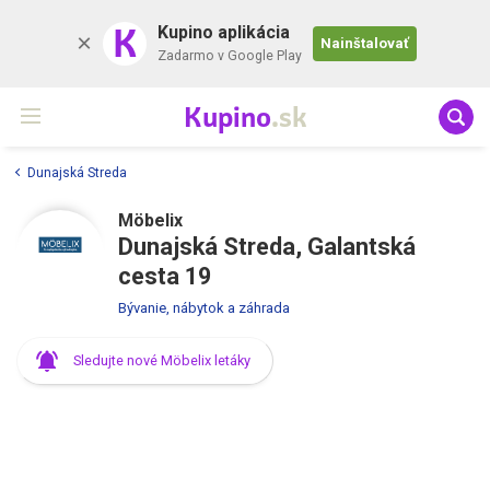
K
Kupino aplikácia
Nainštalovať
Zadarmo v Google Play
Kupino
.sk
Dunajská Streda
Möbelix
Dunajská Streda, Galantská
cesta 19
Bývanie, nábytok a záhrada
Sledujte nové Möbelix letáky