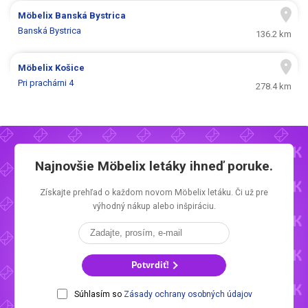
Möbelix
Banská Bystrica
Banská Bystrica
136.2 km
Möbelix
Košice
Pri prachárni 4
278.4 km
Najnovšie
Möbelix letáky
ihneď poruke.
Získajte prehľad o každom novom
Möbelix letáku.
Či už pre
výhodný nákup alebo inšpiráciu.
Potvrdiť!
Súhlasím so
Zásady ochrany osobných údajov