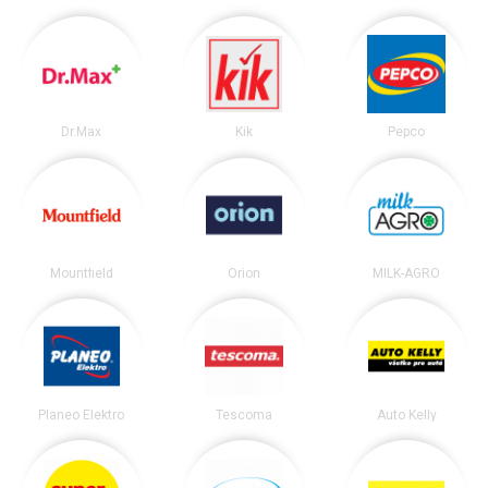
Dr.Max
Kik
Pepco
Mountfield
Orion
MILK-AGRO
Planeo Elektro
Tescoma
Auto Kelly