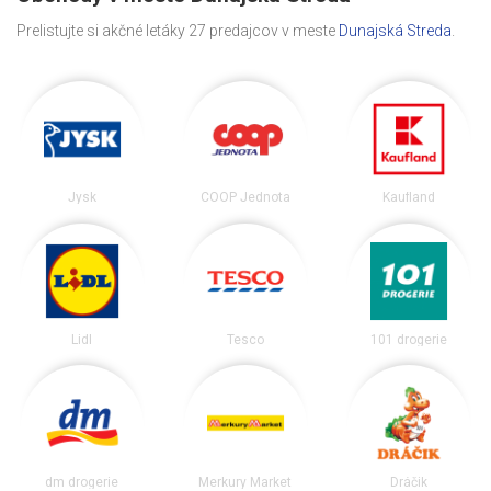
Prelistujte si akčné letáky 27 predajcov v meste
Dunajská Streda
.
Jysk
COOP Jednota
Kaufland
Lidl
Tesco
101 drogerie
dm drogerie
Merkury Market
Dráčik