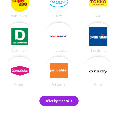
SUPER ZOO
NAY
Takko
Deichmann
Intersport
Sportisimo
Kondela
Pet Center
Orsay
Všetky mestá