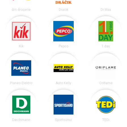
dm drogerie
Dráčik
Dr.Max
Kik
Pepco
1.day
Planeo Elektro
Auto Kelly
Oriflame
Deichmann
Sportisimo
TEDi