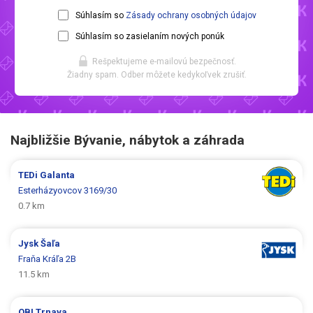
Súhlasím so
Zásady ochrany osobných údajov
Súhlasím so zasielaním nových ponúk
Rešpektujeme e-mailovú bezpečnosť.
Žiadny spam. Odber môžete kedykoľvek zrušiť.
Najbližšie Bývanie, nábytok a záhrada
TEDi
Galanta
Esterházyovcov 3169/30
0.7 km
Jysk
Šaľa
Fraňa Kráľa 2B
11.5 km
OBI
Trnava