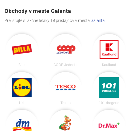
Obchody v meste Galanta
Prelistujte si akčné letáky 18 predajcov v meste
Galanta
.
Billa
COOP Jednota
Kaufland
Lidl
Tesco
101 drogerie