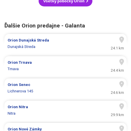
Všetky pobočky Orion
Ďalšie Orion predajne - Galanta
Orion
Dunajská Streda
Dunajská Streda
24.1 km
Orion
Trnava
Trnava
24.4 km
Orion
Senec
Lichnerova 145
24.6 km
Orion
Nitra
Nitra
29.9 km
Orion
Nové Zámky