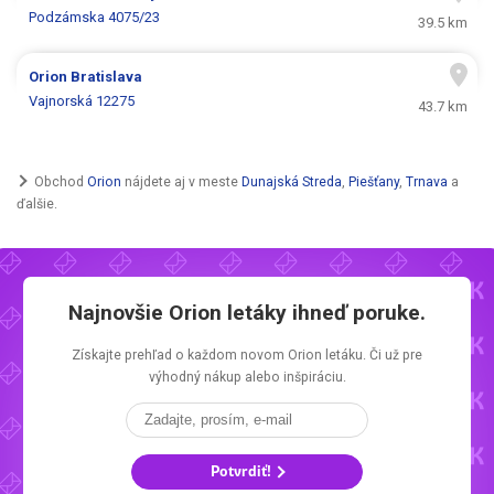
Podzámska 4075/23
39.5 km
Orion
Bratislava
Vajnorská 12275
43.7 km
Obchod
Orion
nájdete aj v meste
Dunajská Streda
,
Piešťany
,
Trnava
a
ďalšie.
Najnovšie
Orion letáky
ihneď poruke.
Získajte prehľad o každom novom
Orion letáku.
Či už pre
výhodný nákup alebo inšpiráciu.
Potvrdiť!