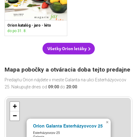
Orion katalóg - jaro - léto
do po 31. 8.
Všetky Orion letáky
Mapa pobočky a otváracia doba tejto predajne
Predajňu Orion nájdete v meste Galanta na ulici Esterházyovcov
25. Nakupujte dnes od
09:00
do
20:00
.
+
−
×
Orion Galanta Esterházyovcov 25
Esterházyovcov 25
Galanta