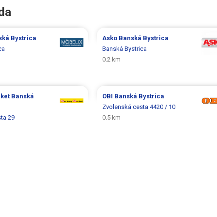
ada
ká Bystrica
Asko
Banská Bystrica
ca
Banská Bystrica
0.2 km
rket
Banská
OBI
Banská Bystrica
Zvolenská cesta 4420 / 10
ta 29
0.5 km