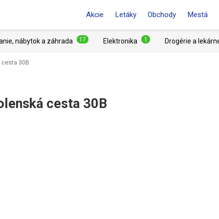
Akcie
Letáky
Obchody
Mestá
17
1
anie, nábytok a záhrada
Elektronika
Drogérie a lekárn
á cesta 30B
olenská cesta 30B