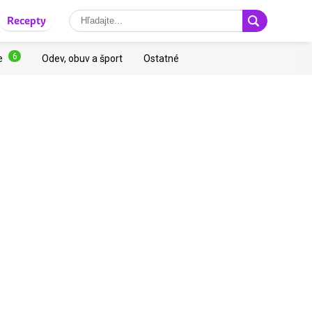
Recepty
6
e
Odev, obuv a šport
Ostatné