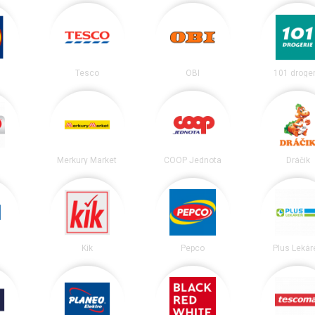
Tesco
OBI
101 droger
Merkury Market
COOP Jednota
Dráčik
Kik
Pepco
Plus Lekár