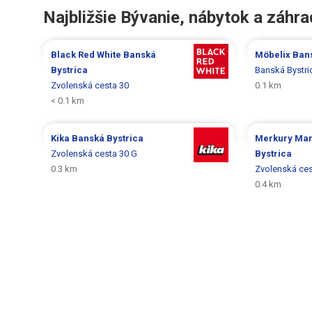
Najbližšie Bývanie, nábytok a záhr
Black Red White
Banská
Möbelix
Bans
Bystrica
Banská Bystri
Zvolenská cesta 30
0.1 km
< 0.1 km
Kika
Banská Bystrica
Merkury Ma
Zvolenská cesta 30 G
Bystrica
0.3 km
Zvolenská ces
0.4 km