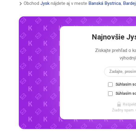
Obchod
Jysk
nájdete aj v meste
Banská Bystrica
,
Bardej
Najnovšie
Jy
Získajte prehľad o
výhodný 
Súhlasím s
Súhlasím so
Rešpekt
Žiadny spam. 