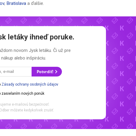
ov
,
Bratislava
a ďalšie.
sk letáky
ihneď poruke.
 každom novom
Jysk letáku.
Či už pre
nákup alebo inšpiráciu.
Potvrdiť!
o
Zásady ochrany osobných údajov
 zasielaním nových ponúk
ujeme e-mailovú bezpečnosť.
Odber môžete kedykoľvek zrušiť.