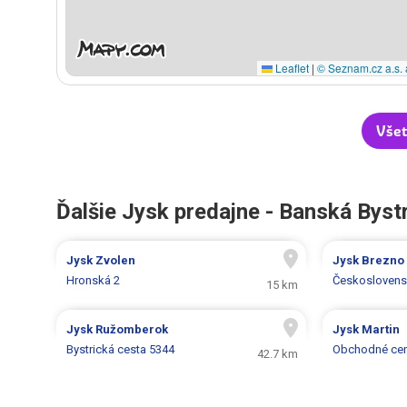
Leaflet
|
© Seznam.cz a.s. 
Všet
Ďalšie Jysk predajne - Banská Byst
Jysk
Zvolen
Jysk
Brezno
Hronská 2
Českoslovens
15 km
Jysk
Ružomberok
Jysk
Martin
Bystrická cesta 5344
Obchodné cen
42.7 km