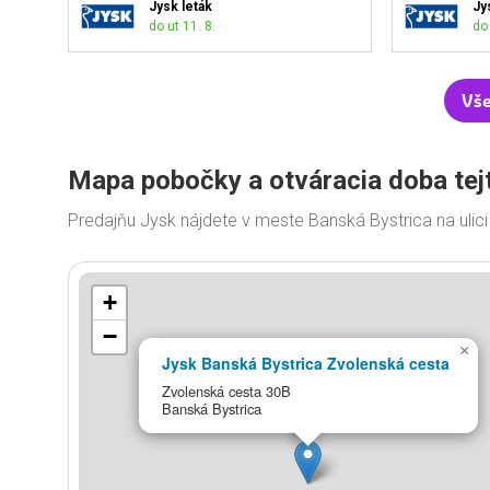
Jysk leták
Jy
do ut 11. 8.
do 
Vše
Mapa pobočky a otváracia doba tej
Predajňu Jysk nájdete v meste Banská Bystrica na uli
+
−
×
Jysk Banská Bystrica Zvolenská cesta
Zvolenská cesta 30B
Banská Bystrica