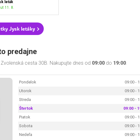
sk leták
ut 11. 8.
tky Jysk letáky
to predajne
ci Zvolenská cesta 30B. Nakupujte dnes od
09:00
do
19:00
.
Pondelok
09:00 - 
Utorok
09:00 - 
Streda
09:00 - 
Štvrtok
09:00 - 1
Piatok
09:00 - 
Sobota
09:00 - 
Nedeľa
09:00 - 