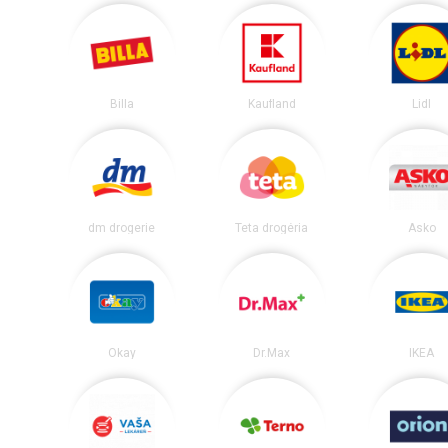
Billa
Kaufland
Lidl
dm drogerie
Teta drogéria
Asko
Okay
Dr.Max
IKEA