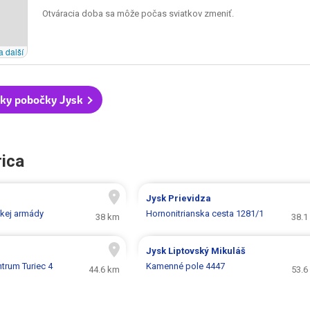
Otváracia doba sa môže počas sviatkov zmeniť.
a další
ky pobočky Jysk
rica
Jysk
Prievidza
kej armády
Hornonitrianska cesta 1281/1
38 km
38.1
Jysk
Liptovský Mikuláš
trum Turiec 4
Kamenné pole 4447
44.6 km
53.6