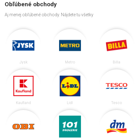
Obľúbené obchody
Aj menej obľúbené obchody. Nájdete tu všetky
Jysk
Metro
Billa
Kaufland
Lidl
Tesco