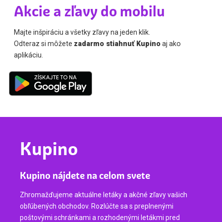
Akcie a zľavy do mobilu
Majte inšpiráciu a všetky zľavy na jeden klik.
Odteraz si môžete
zadarmo stiahnuť Kupino
aj ako
aplikáciu.
Kupino
Kupino nájdete na celom svete
Zhromažďujeme aktuálne letáky a akčné zľavy vašich
obľúbených obchodov. Rozlúčte sa s preplnenými
poštovými schránkami a rozhodenými letákmi pred