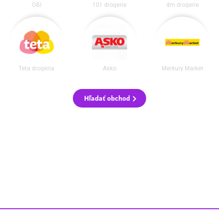
OBI
101 drogerie
dm drogerie
Teta drogéria
Asko
Merkury Market
Hľadať obchod