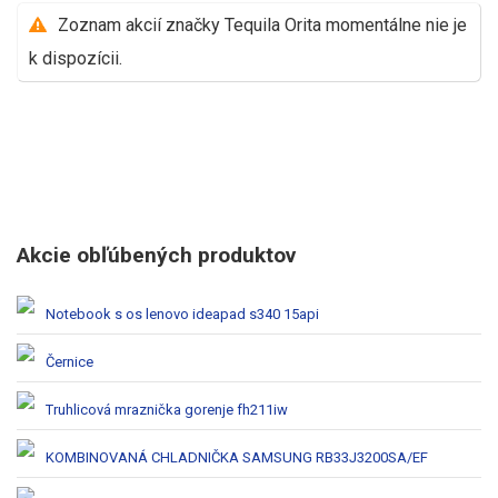
Zoznam akcií značky Tequila Orita momentálne nie je
k dispozícii.
Akcie obľúbených produktov
Notebook s os lenovo ideapad s340 15api
Černice
Truhlicová mraznička gorenje fh211iw
KOMBINOVANÁ CHLADNIČKA SAMSUNG RB33J3200SA/EF