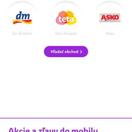
dm drogerie
Teta drogéria
Asko
Hľadať obchod
Akcie a zľavy do mobilu