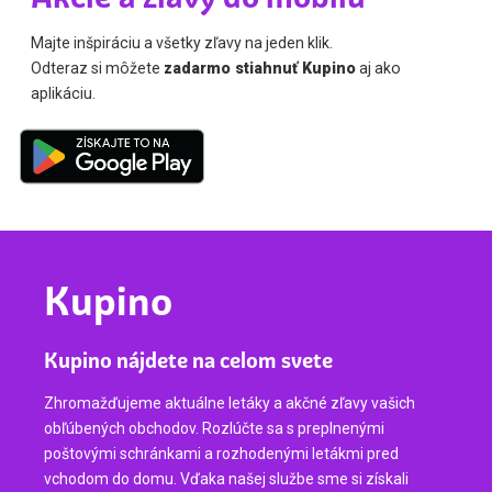
Majte inšpiráciu a všetky zľavy na jeden klik.
Odteraz si môžete
zadarmo stiahnuť Kupino
aj ako
aplikáciu.
Kupino
Kupino nájdete na celom svete
Zhromažďujeme aktuálne letáky a akčné zľavy vašich
obľúbených obchodov. Rozlúčte sa s preplnenými
poštovými schránkami a rozhodenými letákmi pred
vchodom do domu. Vďaka našej službe sme si získali