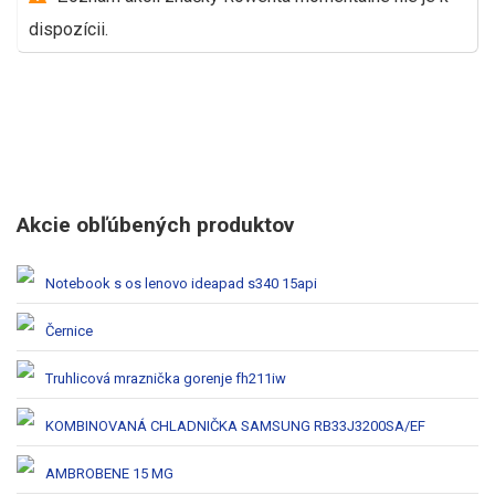
dispozícii.
Akcie obľúbených produktov
Notebook s os lenovo ideapad s340 15api
Černice
Truhlicová mraznička gorenje fh211iw
KOMBINOVANÁ CHLADNIČKA SAMSUNG RB33J3200SA/EF
AMBROBENE 15 MG