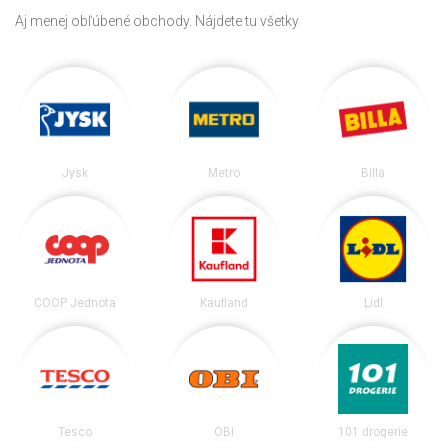
Aj menej obľúbené obchody. Nájdete tu všetky
Jysk
Metro
Billa
COOP Jednota
Kaufland
Lidl
Tesco
OBI
101 drogerie