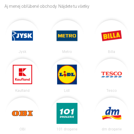
Aj menej obľúbené obchody. Nájdete tu všetky
Jysk
Metro
Billa
Kaufland
Lidl
Tesco
OBI
101 drogerie
dm drogerie