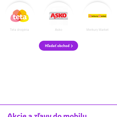
Teta drogéria
Asko
Merkury Market
Hľadať obchod
Akcie a zľavy do mobilu