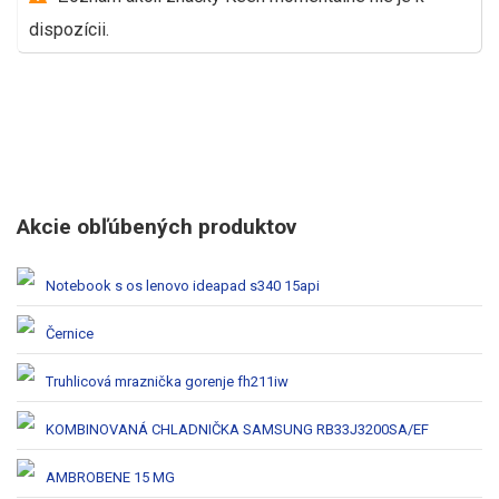
dispozícii.
Akcie obľúbených produktov
Notebook s os lenovo ideapad s340 15api
Černice
Truhlicová mraznička gorenje fh211iw
KOMBINOVANÁ CHLADNIČKA SAMSUNG RB33J3200SA/EF
AMBROBENE 15 MG