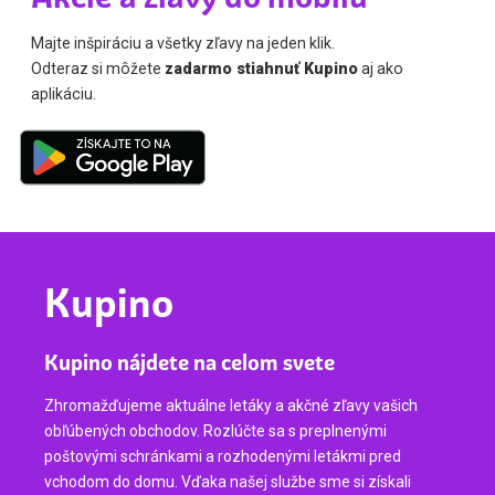
Majte inšpiráciu a všetky zľavy na jeden klik.
Odteraz si môžete
zadarmo stiahnuť Kupino
aj ako
aplikáciu.
Kupino
Kupino nájdete na celom svete
Zhromažďujeme aktuálne letáky a akčné zľavy vašich
obľúbených obchodov. Rozlúčte sa s preplnenými
poštovými schránkami a rozhodenými letákmi pred
vchodom do domu. Vďaka našej službe sme si získali