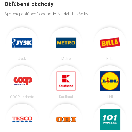
Obľúbené obchody
Aj menej obľúbené obchody. Nájdete tu všetky
Jysk
Metro
Billa
COOP Jednota
Kaufland
Lidl