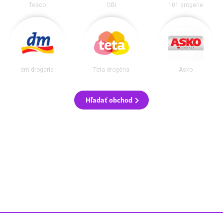
Tesco
OBI
101 drogerie
dm drogerie
Teta drogéria
Asko
Hľadať obchod