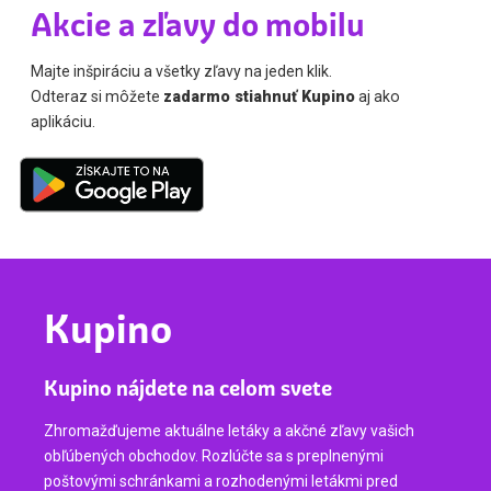
Akcie a zľavy do mobilu
Majte inšpiráciu a všetky zľavy na jeden klik.
Odteraz si môžete
zadarmo stiahnuť Kupino
aj ako
aplikáciu.
Kupino
Kupino nájdete na celom svete
Zhromažďujeme aktuálne letáky a akčné zľavy vašich
obľúbených obchodov. Rozlúčte sa s preplnenými
poštovými schránkami a rozhodenými letákmi pred