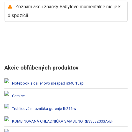
Zoznam akcií značky Babylove momentálne nie je k
dispozícii.
Akcie obľúbených produktov
Notebook s os lenovo ideapad s340 15api
Černice
Truhlicová mraznička gorenje fh211iw
KOMBINOVANÁ CHLADNIČKA SAMSUNG RB33J3200SA/EF