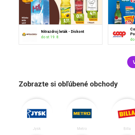
Co
Nitrazdroj leták - Diskont
Po
do st 19. 8.
do 
Zobrazte si obľúbené obchody
Jysk
Metro
Billa