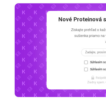
Nové Proteinová s
Získajte prehľad o kaž
sušienka priamo na 
Súhlasím s
Súhlasím so
Rešpekt
Žiadny spam. 