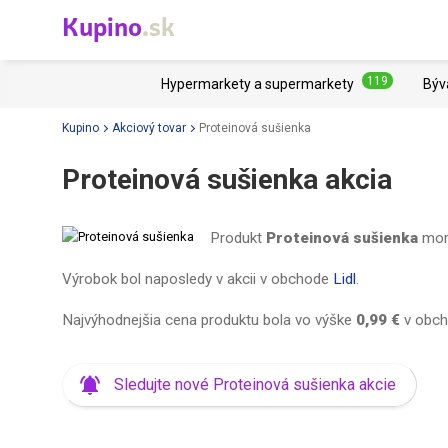
Kupino
.sk
119
Hypermarkety a supermarkety
Býv
Kupino
Akciový tovar
Proteinová sušienka
Proteinová sušienka akcia
Produkt
Proteinová sušienka
mome
Výrobok bol naposledy v akcii v obchode
Lidl
.
Najvýhodnejšia cena produktu bola vo výške
0,99 €
v obc
Sledujte nové Proteinová sušienka akcie