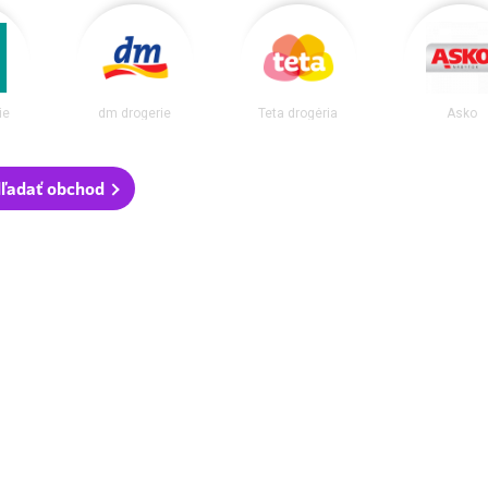
ie
dm drogerie
Teta drogéria
Asko
ľadať obchod