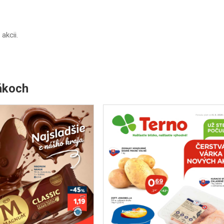
 akcii.
ákoch