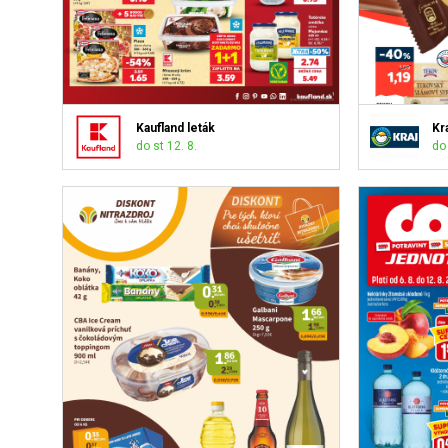
Kaufland leták
Kra
do st 12. 8.
do 