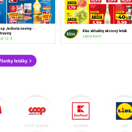
op Jednota noviny -
Klas aktuálny akciový leták
traviny
zajtra končí
st 12. 8.
Všetky letáky
COOP Jednota
Kaufland
Lidl