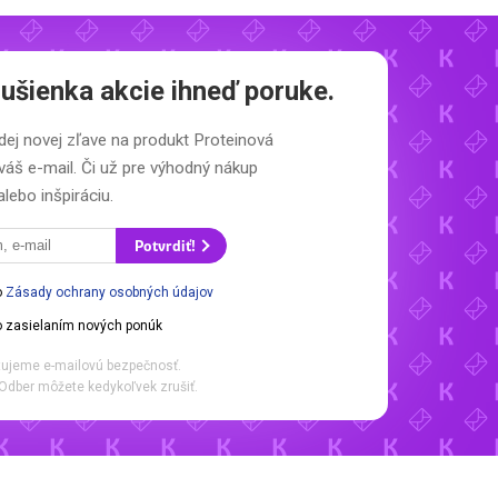
ušienka akcie ihneď poruke.
dej novej zľave na produkt Proteinová
váš e-mail. Či už pre výhodný nákup
alebo inšpiráciu.
Potvrdiť!
o
Zásady ochrany osobných údajov
 zasielaním nových ponúk
ujeme e-mailovú bezpečnosť.
Odber môžete kedykoľvek zrušiť.