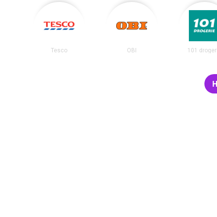
Tesco
OBI
101 droger
H