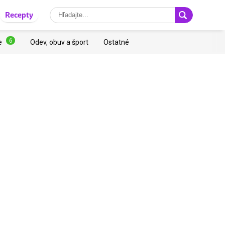
Recepty
6
e
Odev, obuv a šport
Ostatné