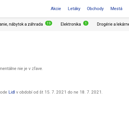
Akcie
Letáky
Obchody
Mestá
19
1
anie, nábytok a záhrada
Elektronika
Drogérie a lekárn
ntálne nie je v zľave.
hode
Lidl
v období od
št 15. 7. 2021
do
ne 18. 7. 2021
.