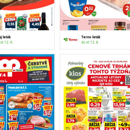
j leták
Terno leták
st 12. 8.
do st 12. 8.