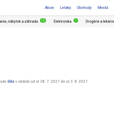
Akcie
Letáky
Obchody
Mestá
19
1
anie, nábytok a záhrada
Elektronika
Drogérie a lekárn
hode
Billa
v období od
st 28. 7. 2021
do
ut 3. 8. 2021
.