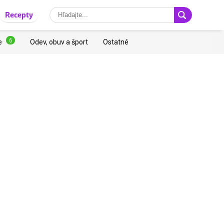
Recepty
6
e
Odev, obuv a šport
Ostatné