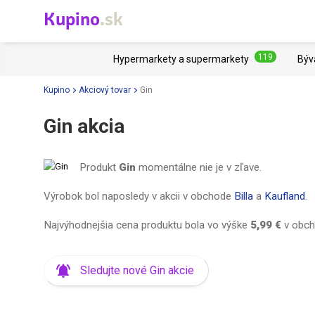
Kupino
.sk
119
Hypermarkety a supermarkety
Býv
Kupino
Akciový tovar
Gin
Gin akcia
Produkt
Gin
momentálne nie je v zľave.
Výrobok bol naposledy v akcii v obchode
Billa
a
Kaufland
.
Najvýhodnejšia cena produktu bola vo výške
5,99 €
v obc
Sledujte nové Gin akcie