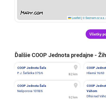
Leaflet
|
© Seznam.cz a.s. 
Všetky p
Ďalšie COOP Jednota predajne - Ži
COOP Jednota
Šaľa
COOP Jedno
P. J. Šafárika 375/6
Hlavná 16/63
8.2 km
COOP Jednota
Šaľa
COOP Jedno
Nešporova 1018/6
Váhom
Dlhá nad Váh
9.2 km