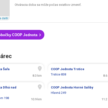
Otváracia doba sa môže počas sviatkov zmeniť.
a další
obočky COOP Jednota
hárec
ta
Šaľa
COOP Jednota
Trstice
Trstice 838
8.3 km
8.6
ta
Dlhá nad
COOP Jednota
Horné Saliby
Hlavná 249
om 198
10.9 km
11.2