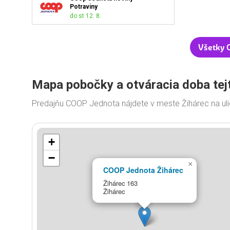
Potraviny
do st 12. 8.
Všetky 
Mapa pobočky a otváracia doba tej
Predajňu COOP Jednota nájdete v meste Žihárec na uli
+
−
×
COOP Jednota Žihárec
Žihárec 163
Žihárec