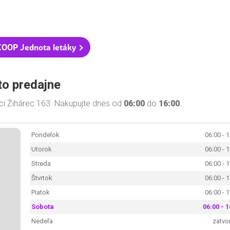
COOP Jednota letáky
to predajne
ci Žihárec 163. Nakupujte dnes od
06:00
do
16:00
.
Pondelok
06:00 - 
Utorok
06:00 - 
Streda
06:00 - 
Štvrtok
06:00 - 
Piatok
06:00 - 
Sobota
06:00 - 1
Nedeľa
zatvo