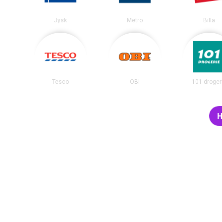
Jysk
Metro
Billa
Tesco
OBI
101 droger
H