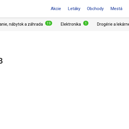
Akcie
Letáky
Obchody
Mestá
19
1
anie, nábytok a záhrada
Elektronika
Drogérie a lekárn
3