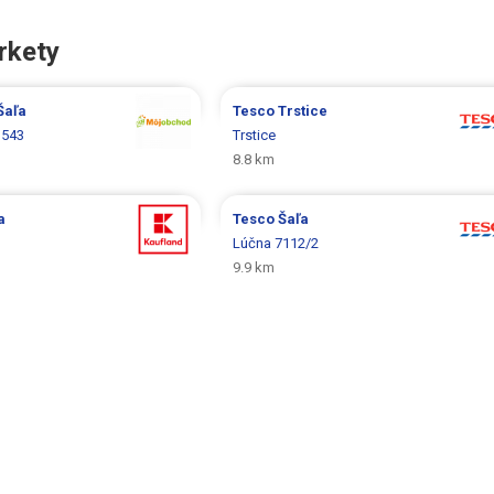
rkety
Šaľa
Tesco
Trstice
 543
Trstice
8.8 km
a
Tesco
Šaľa
Lúčna 7112/2
9.9 km