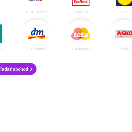
COOP Jednota
Kaufland
Lidl
ie
dm drogerie
Teta drogéria
Asko
ľadať obchod