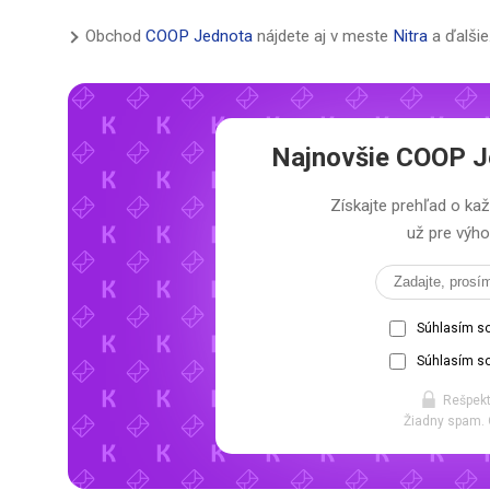
Obchod
COOP Jednota
nájdete aj v meste
Nitra
a ďalšie
Najnovšie
COOP Je
Získajte prehľad o 
už pre výho
Súhlasím s
Súhlasím so
Rešpekt
Žiadny spam. 