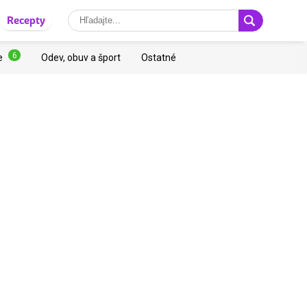
Recepty
6
e
Odev, obuv a šport
Ostatné