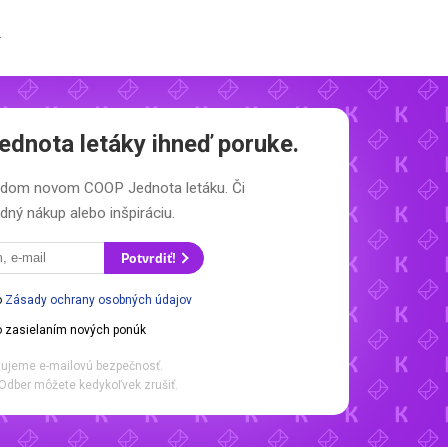
.
dnota letáky
ihneď poruke.
každom novom
COOP Jednota letáku.
Či
dný nákup alebo inšpiráciu.
Potvrdiť!
o
Zásady ochrany osobných údajov
 zasielaním nových ponúk
ujeme e-mailovú bezpečnosť.
Odber môžete kedykoľvek zrušiť.