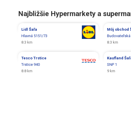
Najbližšie Hypermarkety a superma
Lidl
Šaľa
Môj obchod
Hlavná 5151/73
Budovateľská
8.3 km
8.3 km
Tesco
Trstice
Kaufland
Šaľ
Trstice 940
SNP 1
8.8 km
9 km