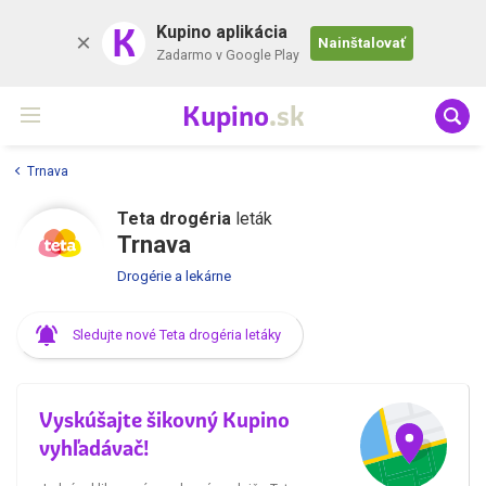
K
Kupino aplikácia
Nainštalovať
Zadarmo v Google Play
Kupino
.sk
Trnava
Teta drogéria
leták
Trnava
Drogérie a lekárne
Sledujte nové Teta drogéria letáky
Vyskúšajte šikovný Kupino
vyhľadávač!