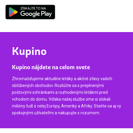
Kupino
Kupino nájdete na celom svete
Zhromažďujeme aktuálne letáky a akčné zľavy vašich
obľúbených obchodov. Rozlúčte sa s preplnenými
poštovými schránkami a rozhodenými letákmi pred
vchodom do domu. Vďaka našej službe sme si získali
milióny ľudí z celej Európy, Ameriky a Afriky. Staňte sa aj vy
spokojnými užívateľmi a nakupujte s rozumom.