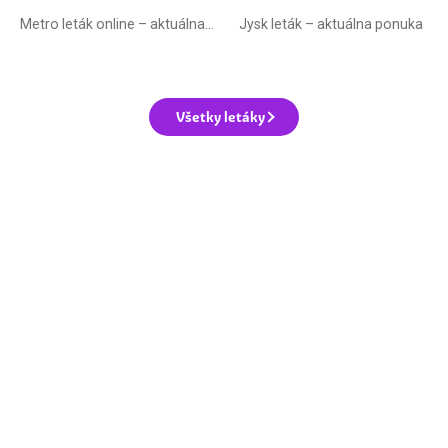
Metro leták online –⁠ aktuálna ponuka
Jysk leták – aktuálna ponuka
Všetky letáky