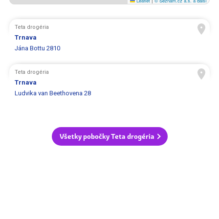
Leaflet
|
© Seznam.cz a.s. a další
Teta drogéria
Trnava
Jána Bottu 2810
Teta drogéria
Trnava
Ludvika van Beethovena 28
Všetky pobočky Teta drogéria