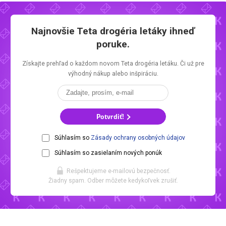
Najnovšie
Teta drogéria letáky
ihneď
poruke.
Získajte prehľad o každom novom
Teta drogéria letáku.
Či už pre
výhodný nákup alebo inšpiráciu.
Potvrdiť!
Súhlasím so
Zásady ochrany osobných údajov
Súhlasím so zasielaním nových ponúk
Rešpektujeme e-mailovú bezpečnosť.
Žiadny spam. Odber môžete kedykoľvek zrušiť.