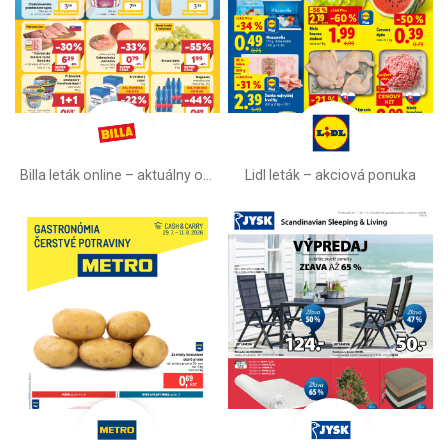
Billa leták online –⁠ aktuálny od stredy
Lidl leták –⁠ akciová ponuka