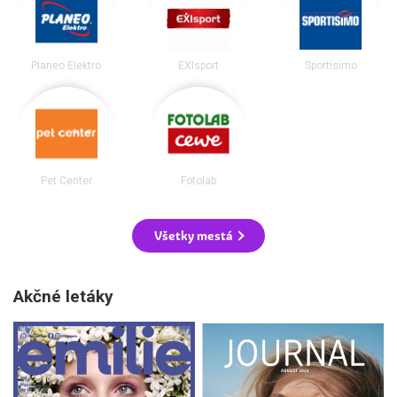
Planeo Elektro
EXIsport
Sportisimo
Pet Center
Fotolab
Všetky mestá
Akčné letáky