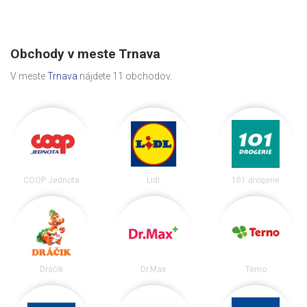
Obchody v meste Trnava
V meste
Trnava
nájdete 11 obchodov.
COOP Jednota
Lidl
101 drogerie
Dráčik
Dr.Max
Terno