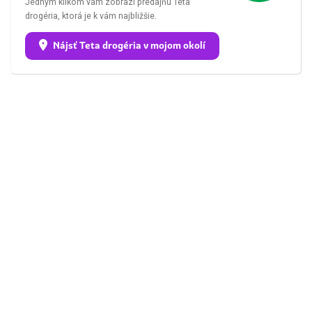
Jedným klikom vám zobrazí predajňu Teta
drogéria, ktorá je k vám najbližšie.
Nájsť Teta drogéria v mojom okolí