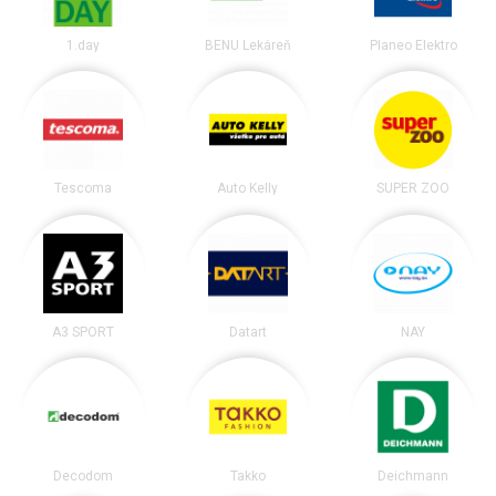
1.day
BENU Lekáreň
Planeo Elektro
Tescoma
Auto Kelly
SUPER ZOO
A3 SPORT
Datart
NAY
Decodom
Takko
Deichmann