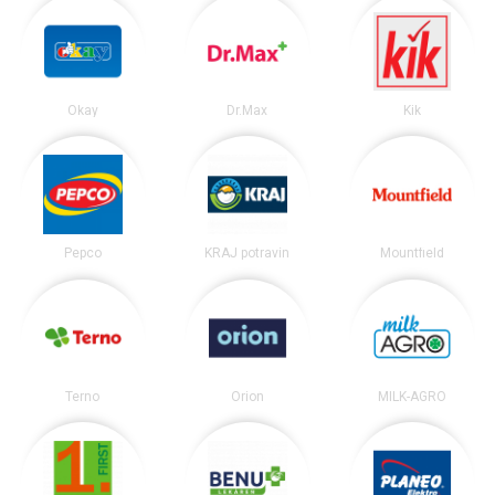
Okay
Dr.Max
Kik
Pepco
KRAJ potravín
Mountfield
Terno
Orion
MILK-AGRO