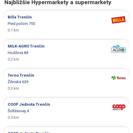
Najbližšie Hypermarkety a supermarkety
Billa
Trenčín
Pred poľom 755
0.1 km
MILK-AGRO
Trenčín
Hodžova 84
0.2 km
Terno
Trenčín
Žilinská 639
0.3 km
COOP Jednota
Trenčín
Šoltésovej 4
0.5 km