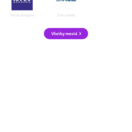
Tevos drogérie
Dom farieb
Všetky mestá