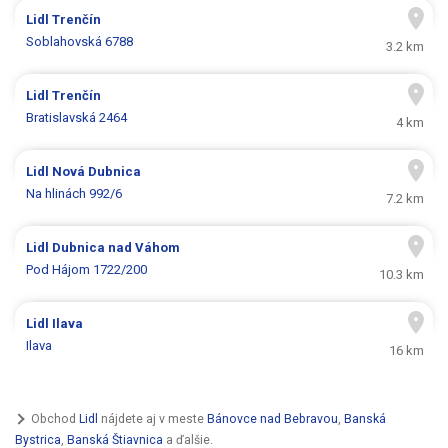
Lidl
Trenčín
Soblahovská 6788
3.2 km
Lidl
Trenčín
Bratislavská 2464
4 km
Lidl
Nová Dubnica
Na hlinách 992/6
7.2 km
Lidl
Dubnica nad Váhom
Pod Hájom 1722/200
10.3 km
Lidl
Ilava
Ilava
16 km
Obchod
Lidl
nájdete aj v meste
Bánovce nad Bebravou
,
Banská
Bystrica
,
Banská Štiavnica
a ďalšie.