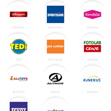
EXIsport
Sportisimo
Kondela
TEDi
Pet Center
Fotolab
ALLTOYS
Author
Kinekus