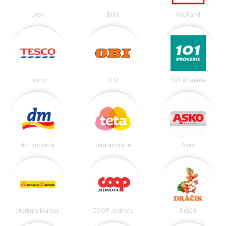
Jysk
Billa
Kaufland
Tesco
OBI
101 drogerie
dm drogerie
Teta drogéria
Asko
Merkury Market
COOP Jednota
Dráčik