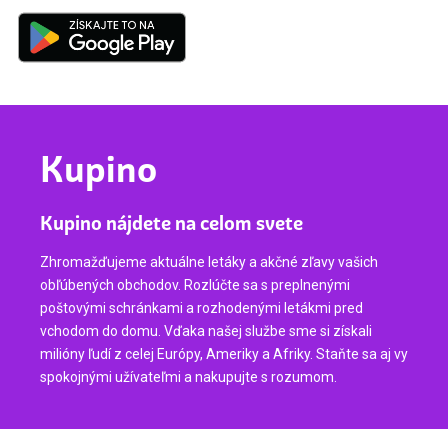
Kupino
Kupino nájdete na celom svete
Zhromažďujeme aktuálne letáky a akčné zľavy vašich
obľúbených obchodov. Rozlúčte sa s preplnenými
poštovými schránkami a rozhodenými letákmi pred
vchodom do domu. Vďaka našej službe sme si získali
milióny ľudí z celej Európy, Ameriky a Afriky. Staňte sa aj vy
spokojnými užívateľmi a nakupujte s rozumom.