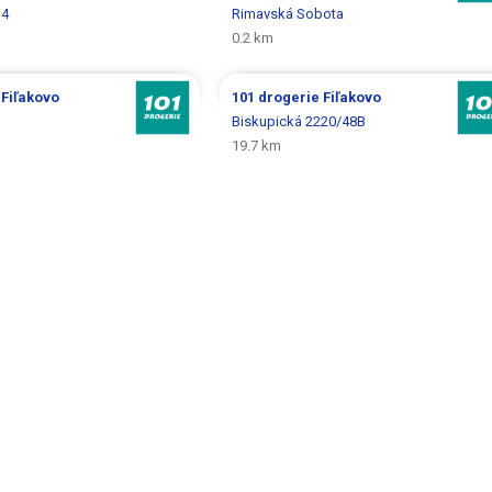
14
Rimavská Sobota
0.2 km
e
Fiľakovo
101 drogerie
Fiľakovo
Biskupická 2220/48B
19.7 km