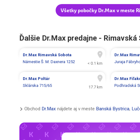
Všetky pobočky Dr.Max v meste R
Ďalšie Dr.Max predajne - Rimavská
Dr.Max
Rimavská Sobota
Dr.Max
Rima
Námestie Š. M. Daxnera 1252
Juraja Fábryh
< 0.1 km
Dr.Max
Poltár
Dr.Max
Fiľak
Sklárska 715/65
Podhradská 5
17.7 km
Obchod
Dr.Max
nájdete aj v meste
Banská Bystrica
,
Luč