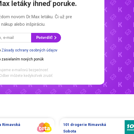
Max letáky
ihneď poruke.
každom novom
Dr.Max letáku.
Či už pre
nákup alebo inšpiráciu.
Potvrdiť!
o
Zásady ochrany osobných údajov
 zasielaním nových ponúk
ujeme e-mailovú bezpečnosť.
Odber môžete kedykoľvek zrušiť.
ia
Rimavská
101 drogerie
Rimavská
Sobota