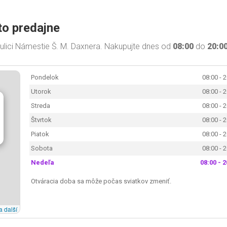
to predajne
lici Námestie Š. M. Daxnera. Nakupujte dnes od
08:00
do
20:0
Pondelok
08:00 - 
Utorok
08:00 - 
Streda
08:00 - 
Štvrtok
08:00 - 
Piatok
08:00 - 
Sobota
08:00 - 
Nedeľa
08:00 - 2
Otváracia doba sa môže počas sviatkov zmeniť.
a další