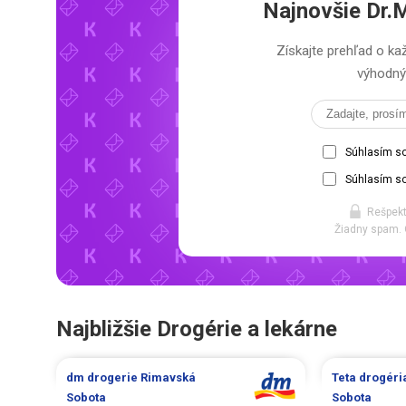
Najnovšie
Dr.
Získajte prehľad o 
výhodný 
Súhlasím s
Súhlasím so
Rešpekt
Žiadny spam. 
Najbližšie Drogérie a lekárne
dm drogerie
Rimavská
Teta drogér
Sobota
Sobota