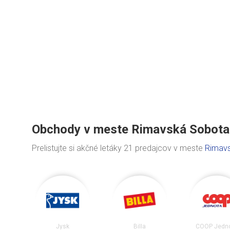
Obchody v meste Rimavská Sobota
Prelistujte si akčné letáky 21 predajcov v meste
Rimav
Jysk
Billa
COOP Jedn