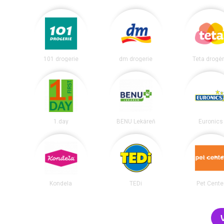
101 drogerie
dm drogerie
Teta drogér
1.day
BENU Lekáreň
Euronics
Kondela
TEDi
Pet Cente