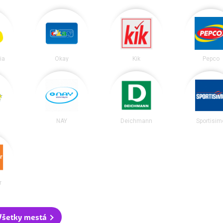
ia
Okay
Kik
Pepco
NAY
Deichmann
Sportisim
r
Všetky mestá