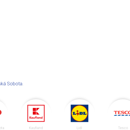
ská Sobota
.
ota
Kaufland
Lidl
Tesco