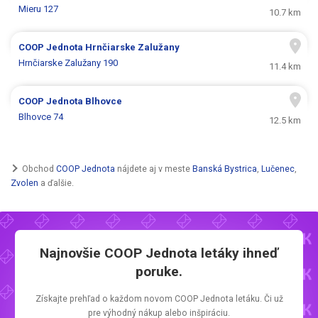
Mieru 127
10.7 km
COOP Jednota
Hrnčiarske Zalužany
Hrnčiarske Zalužany 190
11.4 km
COOP Jednota
Blhovce
Blhovce 74
12.5 km
Obchod
COOP Jednota
nájdete aj v meste
Banská Bystrica
,
Lučenec
,
Zvolen
a ďalšie.
Najnovšie
COOP Jednota letáky
ihneď
poruke.
Získajte prehľad o každom novom
COOP Jednota letáku.
Či už
pre výhodný nákup alebo inšpiráciu.