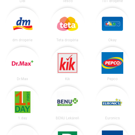
Lidl
Tesco
101 drogerie
dm drogerie
Teta drogéria
Okay
Dr.Max
Kik
Pepco
1.day
BENU Lekáreň
Euronics