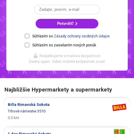
Potvrdiť!
Súhlasím so
Zásady ochrany osobných údajov
Súhlasím so zasielaním nových ponúk
Rešpektujeme e-mailovú bezpečnosť.
Žiadny spam. Odber môžete kedykoľvek zrušiť.
Najbližšie Hypermarkety a supermarkety
Billa
Rimavská Sobota
Trhové námestie 3510
0.3 km
1.day
Rimavská Sobota