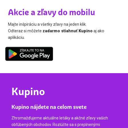
Akcie a zľavy do mobilu
Majte inšpiráciu a všetky zľavy na jeden klik.
Odteraz si môžete
zadarmo stiahnuť Kupino
aj ako
aplikáciu.
Kupino
Kupino nájdete na celom svete
Zhromažďujeme aktuálne letáky a akčné zľavy vašich
obľúbených obchodov. Rozlúčte sa s preplnenými