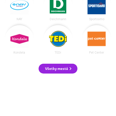
NAY
Deichmann
Sportisimo
Kondela
TEDi
Pet Center
Všetky mestá