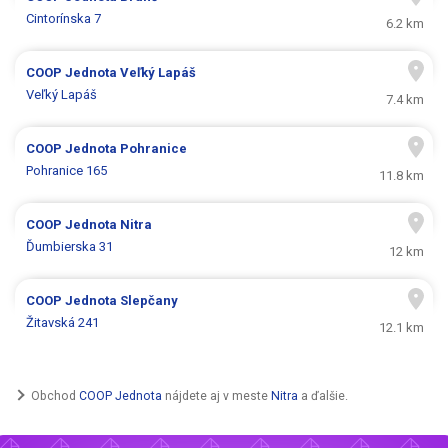
Cintorínska 7
6.2 km
COOP Jednota
Veľký Lapáš
Veľký Lapáš
7.4 km
COOP Jednota
Pohranice
Pohranice 165
11.8 km
COOP Jednota
Nitra
Ďumbierska 31
12 km
COOP Jednota
Slepčany
Žitavská 241
12.1 km
Obchod
COOP Jednota
nájdete aj v meste
Nitra
a ďalšie.