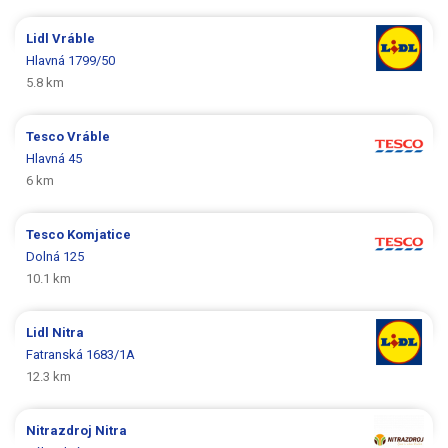
Lidl
Vráble
Hlavná 1799/50
5.8 km
Tesco
Vráble
Hlavná 45
6 km
Tesco
Komjatice
Dolná 125
10.1 km
Lidl
Nitra
Fatranská 1683/1A
12.3 km
Nitrazdroj
Nitra