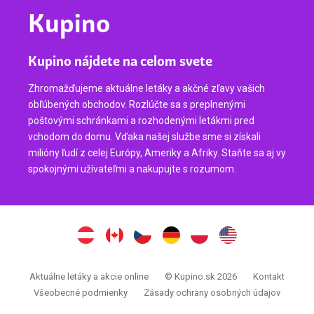
Kupino
Kupino nájdete na celom svete
Zhromažďujeme aktuálne letáky a akčné zľavy vašich
obľúbených obchodov. Rozlúčte sa s preplnenými
poštovými schránkami a rozhodenými letákmi pred
vchodom do domu. Vďaka našej službe sme si získali
milióny ľudí z celej Európy, Ameriky a Afriky. Staňte sa aj vy
spokojnými užívateľmi a nakupujte s rozumom.
Aktuálne letáky a akcie online
© Kupino.sk 2026
Kontakt
Všeobecné podmienky
Zásady ochrany osobných údajov