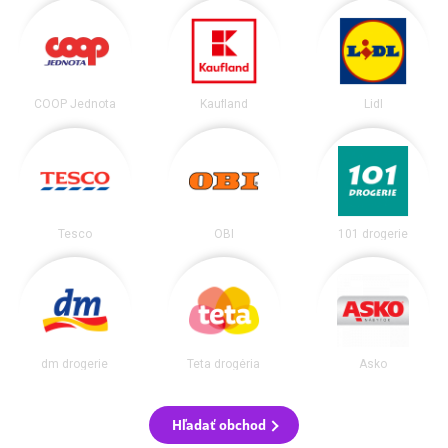
COOP Jednota
Kaufland
Lidl
Tesco
OBI
101 drogerie
dm drogerie
Teta drogéria
Asko
Hľadať obchod