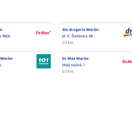
in
dm drogerie
Martin
a 9806
M. R. Štefánika 48
0.3 km
e
Martin
Dr.Max
Martin
a
Malý riadok 1
0.5 km