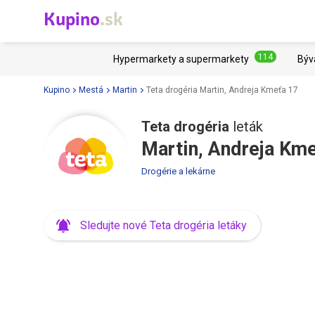
Kupino
.sk
114
Hypermarkety a supermarkety
Býv
Kupino
Mestá
Martin
Teta drogéria Martin, Andreja Kmeťa 17
Teta drogéria
leták
Martin, Andreja Km
Drogérie a lekárne
Sledujte nové Teta drogéria letáky