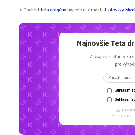
Obchod
Teta drogéria
nájdete aj v meste
Liptovský Miku
Najnovšie
Teta dr
Získajte prehľad o k
pre výhodn
Súhlasím s
Súhlasím so
Rešpekt
Žiadny spam. 