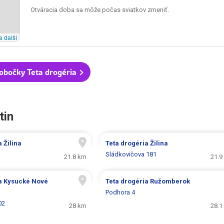
Otváracia doba sa môže počas sviatkov zmeniť.
a další
obočky Teta drogéria
tin
ia
Žilina
Teta drogéria
Žilina
Sládkovičova 181
21.8 km
21.9
ia
Kysucké Nové
Teta drogéria
Ružomberok
Podhora 4
02
28 km
28.1