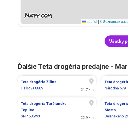
Leaflet
|
© Seznam.cz a.s. 
Všetky p
Ďalšie Teta drogéria predajne - Mar
Teta drogéria
Žilina
Teta drogér
Hálkova 8809
Národná 679
21.7 km
Teta drogéria
Turčianske
Teta drogér
Teplice
Mesto
SNP 586/93
Belanského 2
22.9 km