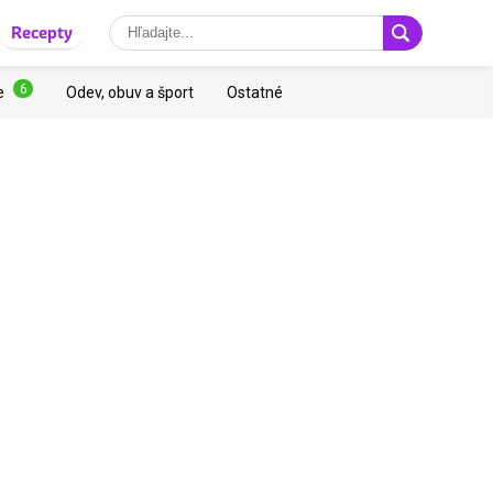
Recepty
6
e
Odev, obuv a šport
Ostatné