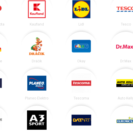
ota
Kaufland
Lidl
Tesco
ie
Dráčik
Okay
Dr.Max
Planeo Elektro
Tescoma
Auto Kell