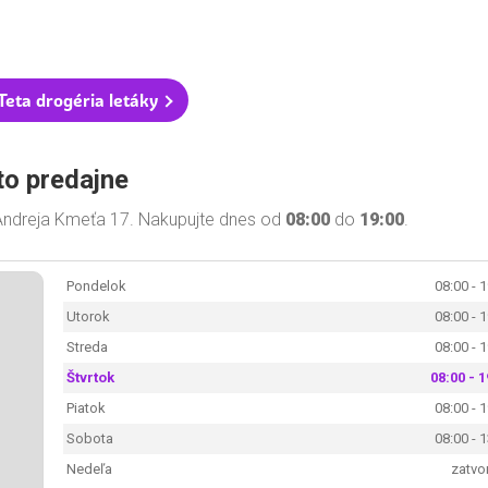
Teta drogéria letáky
to predajne
i Andreja Kmeťa 17. Nakupujte dnes od
08:00
do
19:00
.
Pondelok
08:00 - 
Utorok
08:00 - 
Streda
08:00 - 
Štvrtok
08:00 - 1
Piatok
08:00 - 
Sobota
08:00 - 
Nedeľa
zatvo