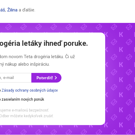
láš
,
Žilina
a ďalšie.
ogéria letáky
ihneď poruke.
aždom novom
Teta drogéria letáku.
Či už
ý nákup alebo inšpiráciu.
Potvrdiť!
o
Zásady ochrany osobných údajov
 zasielaním nových ponúk
ujeme e-mailovú bezpečnosť.
Odber môžete kedykoľvek zrušiť.