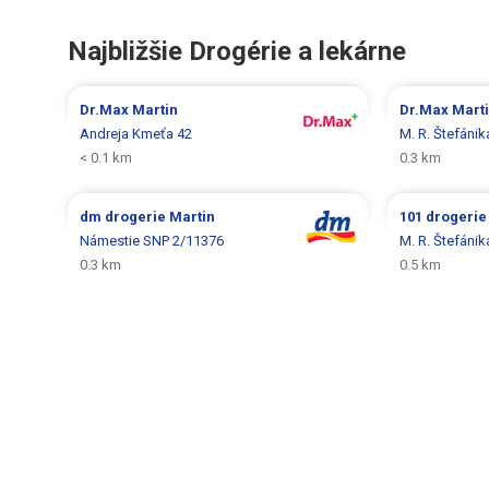
Najbližšie Drogérie a lekárne
Dr.Max
Martin
Dr.Max
Mart
Andreja Kmeťa 42
M. R. Štefánik
< 0.1 km
0.3 km
dm drogerie
Martin
101 drogeri
Námestie SNP 2/11376
M. R. Štefánik
0.3 km
0.5 km