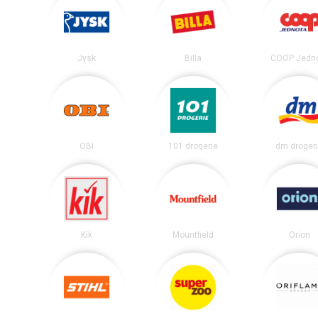
Jysk
Billa
COOP Jedn
OBI
101 drogerie
dm droger
Kik
Mountfield
Orion