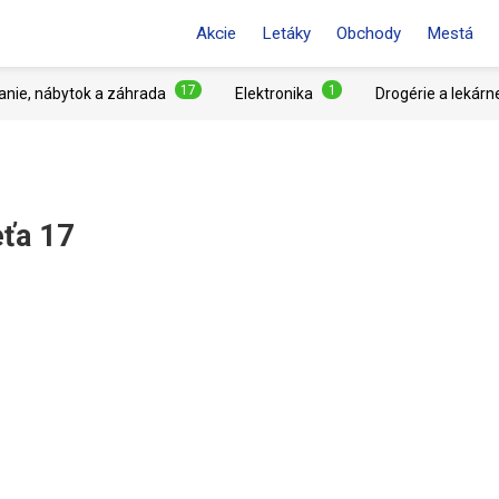
Akcie
Letáky
Obchody
Mestá
17
1
anie, nábytok a záhrada
Elektronika
Drogérie a lekárn
eťa 17