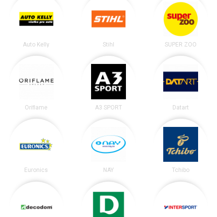
Auto Kelly
Stihl
SUPER ZOO
Oriflame
A3 SPORT
Datart
Euronics
NAY
Tchibo