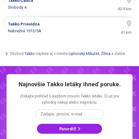
Takko
Čadca
Slobody 4
40.9 km
Takko
Prievidza
Nábrežná 1913/5A
41 km
Obchod
Takko
nájdete aj v meste
Liptovský Mikuláš
,
Žilina
a ďalšie.
Najnovšie
Takko letáky
ihneď poruke.
Získajte prehľad o každom novom
Takko letáku.
Či už pre
výhodný nákup alebo inšpiráciu.
Potvrdiť!