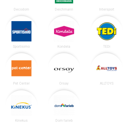
Decodom
Deichmann
Intersport
Sportisimo
Kondela
TEDi
Pet Center
Orsay
ALLTOYS
Kinekus
Dom farieb