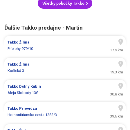
Všetky pobočky Takko
Ďalšie Takko predajne - Martin
Takko
Žilina
Prielohy 979/10
17.9 km
Takko
Žilina
Košická 3
19.3 km
Takko
Dolný Kubín
Aleja Slobody 13G
30.8 km
Takko
Prievidza
Hornonitrianska cesta 1282/3
39.6 km