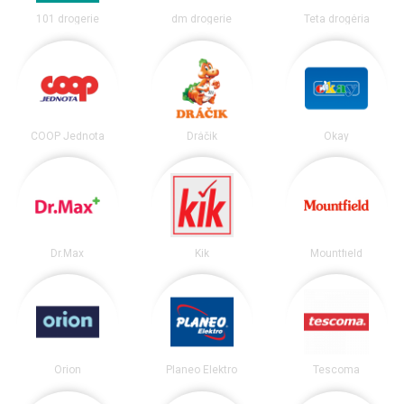
101 drogerie
dm drogerie
Teta drogéria
COOP Jednota
Dráčik
Okay
Dr.Max
Kik
Mountfield
Orion
Planeo Elektro
Tescoma