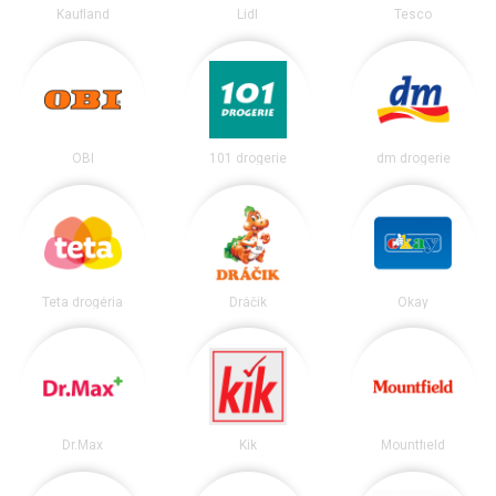
Kaufland
Lidl
Tesco
OBI
101 drogerie
dm drogerie
Teta drogéria
Dráčik
Okay
Dr.Max
Kik
Mountfield