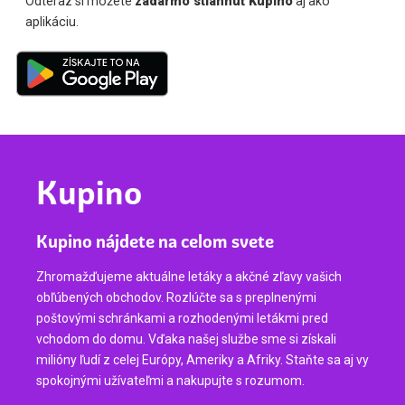
Odteraz si môžete
zadarmo stiahnuť Kupino
aj ako
aplikáciu.
Kupino
Kupino nájdete na celom svete
Zhromažďujeme aktuálne letáky a akčné zľavy vašich
obľúbených obchodov. Rozlúčte sa s preplnenými
poštovými schránkami a rozhodenými letákmi pred
vchodom do domu. Vďaka našej službe sme si získali
milióny ľudí z celej Európy, Ameriky a Afriky. Staňte sa aj vy
spokojnými užívateľmi a nakupujte s rozumom.