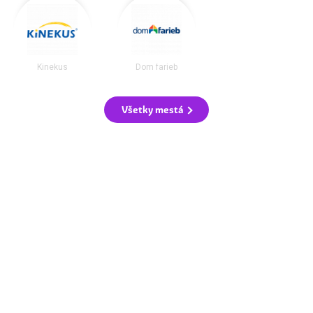
Kinekus
Dom farieb
Všetky mestá