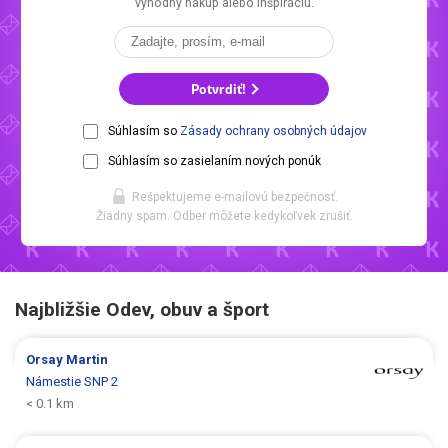
výhodný nákup alebo inšpiráciu.
Potvrdiť!
Súhlasím so
Zásady ochrany osobných údajov
Súhlasím so zasielaním nových ponúk
Rešpektujeme e-mailovú bezpečnosť.
Žiadny spam. Odber môžete kedykoľvek zrušiť.
Najbližšie Odev, obuv a šport
Orsay
Martin
Námestie SNP 2
< 0.1 km