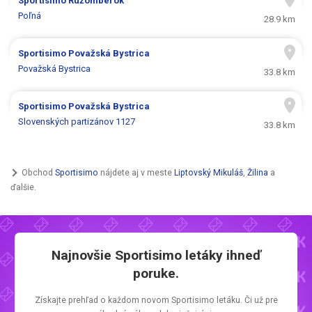
Sportisimo
Ružomberok
Poľná
28.9 km
Sportisimo
Považská Bystrica
Považská Bystrica
33.8 km
Sportisimo
Považská Bystrica
Slovenských partizánov 1127
33.8 km
Obchod
Sportisimo
nájdete aj v meste
Liptovský Mikuláš
,
Žilina
a
ďalšie.
Najnovšie
Sportisimo letáky
ihneď
poruke.
Získajte prehľad o každom novom
Sportisimo letáku.
Či už pre