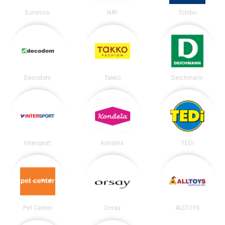
Euronics
NAY
Tchibo
Decodom
Takko
Deichmann
Intersport
Kondela
TEDi
Pet Center
Orsay
ALLTOYS