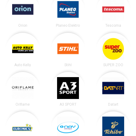
Orion
Planeo Elektro
Tescoma
Auto Kelly
Stihl
SUPER ZOO
Oriflame
A3 SPORT
Datart