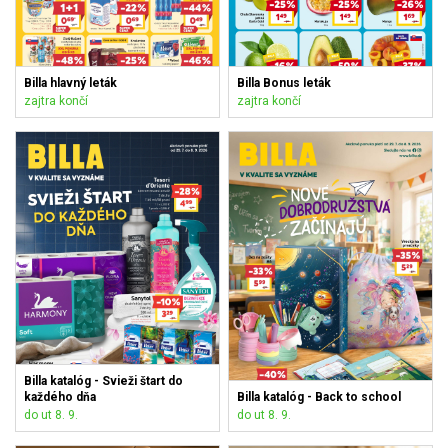
Billa hlavný leták
Billa Bonus leták
zajtra končí
zajtra končí
Billa katalóg - Svieži štart do
každého dňa
Billa katalóg - Back to school
do ut 8. 9.
do ut 8. 9.