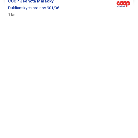
COOP Jednota
Malacky
Duklianskych hrdinov 901/36
1 km