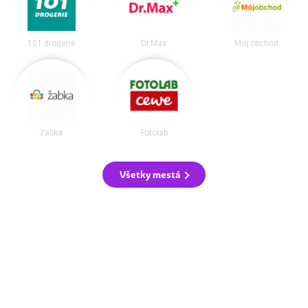
101 drogerie
Dr.Max
Môj obchod
Žabka
Fotolab
Všetky mestá