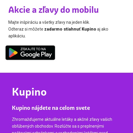
Akcie a zľavy do mobilu
Majte inšpiráciu a všetky zľavy na jeden klik.
Odteraz si môžete
zadarmo stiahnuť Kupino
aj ako
aplikáciu.
Kupino
Kupino nájdete na celom svete
Zhromažďujeme aktuálne letáky a akčné zľavy vašich
obľúbených obchodov. Rozlúčte sa s preplnenými