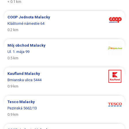
< 0.1 km
COOP Jednota
Malacky
Kláštorné námestie 64
0.2 km
Môj obchod
Malacky
Ul. 1. mája 99
0.5 km
Kaufland
Malacky
Brnianska ulica 5444
0.9 km
Tesco
Malacky
Pezinská 5662/13
0.9 km