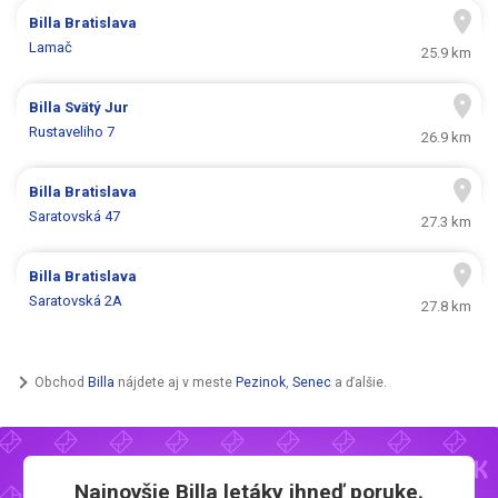
Billa
Bratislava
Lamač
25.9 km
Billa
Svätý Jur
Rustaveliho 7
26.9 km
Billa
Bratislava
Saratovská 47
27.3 km
Billa
Bratislava
Saratovská 2A
27.8 km
Obchod
Billa
nájdete aj v meste
Pezinok
,
Senec
a ďalšie.
Najnovšie
Billa letáky
ihneď poruke.