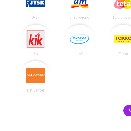
Jysk
dm drogerie
Teta drogér
Kik
NAY
Takko
Pet Center