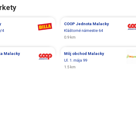
rkety
y
COOP Jednota
Malacky
0/4
Kláštorné námestie 64
0.9 km
ta
Malacky
Môj obchod
Malacky
Ul. 1. mája 99
1.5 km