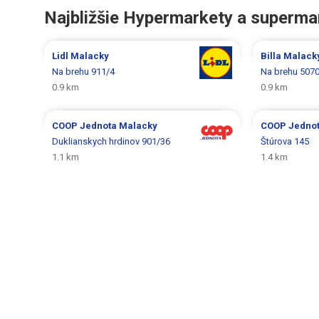
Najbližšie Hypermarkety a superma
Lidl
Malacky
Billa
Malack
Na brehu 911/4
Na brehu 507
0.9 km
0.9 km
COOP Jednota
Malacky
COOP Jedno
Duklianskych hrdinov 901/36
Štúrova 145
1.1 km
1.4 km