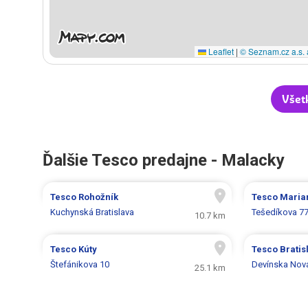
Leaflet
|
© Seznam.cz a.s. 
Všet
Ďalšie Tesco predajne - Malacky
Tesco
Rohožník
Tesco
Maria
Kuchynská Bratislava
Tešedíkova 7
10.7 km
Tesco
Kúty
Tesco
Bratis
Štefánikova 10
Devínska Nov
25.1 km