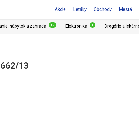
Akcie
Letáky
Obchody
Mestá
17
1
anie, nábytok a záhrada
Elektronika
Drogérie a lekárn
5662/13