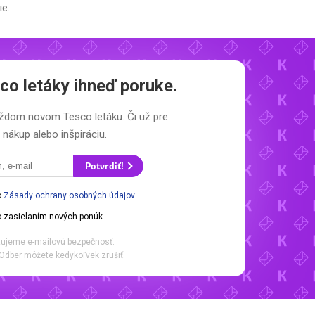
ie.
co letáky
ihneď poruke.
 každom novom
Tesco letáku.
Či už pre
nákup alebo inšpiráciu.
Potvrdiť!
o
Zásady ochrany osobných údajov
 zasielaním nových ponúk
ujeme e-mailovú bezpečnosť.
Odber môžete kedykoľvek zrušiť.