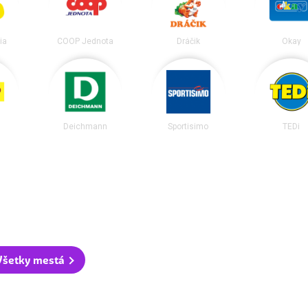
ia
COOP Jednota
Dráčik
Okay
Deichmann
Sportisimo
TEDi
Všetky mestá