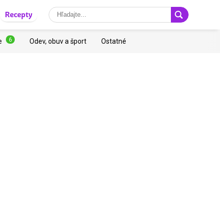
Recepty
6
e
Odev, obuv a šport
Ostatné