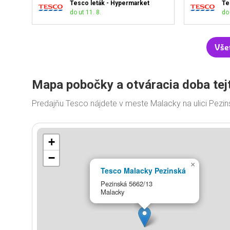
Tesco leták - Hypermarket
Te
do ut 11. 8.
do 
Vše
Mapa pobočky a otváracia doba tej
Predajňu Tesco nájdete v meste Malacky na ulici Pezi
+
−
×
Tesco Malacky Pezinská
Pezinská 5662/13
Malacky