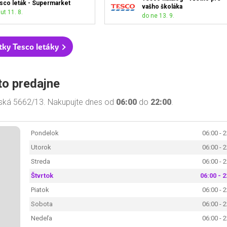
sco leták - Supermarket
vašho školáka
ut 11. 8.
do ne 13. 9.
tky Tesco letáky
to predajne
nská 5662/13. Nakupujte dnes od
06:00
do
22:00
.
Pondelok
06:00 - 
Utorok
06:00 - 
Streda
06:00 - 
Štvrtok
06:00 - 2
Piatok
06:00 - 
Sobota
06:00 - 
Nedeľa
06:00 - 