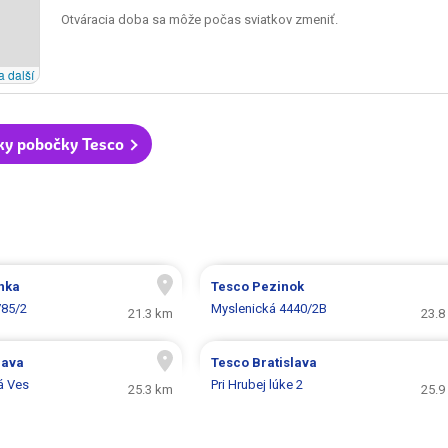
Otváracia doba sa môže počas sviatkov zmeniť.
a další
ky pobočky Tesco
nka
Tesco
Pezinok
785/2
Myslenická 4440/2B
21.3 km
23.8
lava
Tesco
Bratislava
á Ves
Pri Hrubej lúke 2
25.3 km
25.9