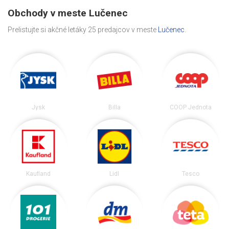
Obchody v meste Lučenec
Prelistujte si akčné letáky 25 predajcov v meste
Lučenec
.
Jysk
Billa
COOP Jednota
Kaufland
Lidl
Tesco