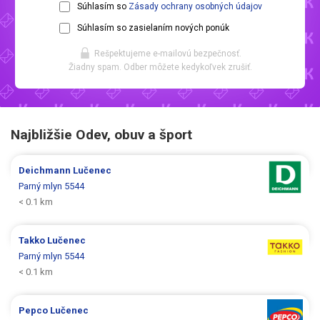
Súhlasím so
Zásady ochrany osobných údajov
Súhlasím so zasielaním nových ponúk
Rešpektujeme e-mailovú bezpečnosť.
Žiadny spam. Odber môžete kedykoľvek zrušiť.
Najbližšie Odev, obuv a šport
Deichmann
Lučenec
Parný mlyn 5544
< 0.1 km
Takko
Lučenec
Parný mlyn 5544
< 0.1 km
Pepco
Lučenec