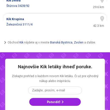
Kik
Detva
Štúrova 3428/92
29.6 km
Kik
Krupina
Železničná 3111/4
42.3 km
Obchod
Kik
nájdete aj v meste
Banská Bystrica
,
Zvolen
a ďalšie.
Najnovšie
Kik letáky
ihneď poruke.
Získajte prehľad o každom novom
Kik letáku.
Či už pre výhodný
nákup alebo inšpiráciu.
Potvrdiť!