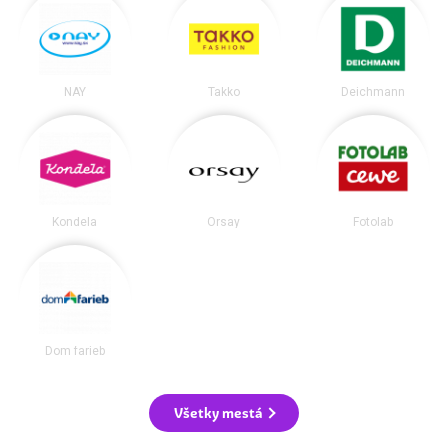
NAY
Takko
Deichmann
Kondela
Orsay
Fotolab
Dom farieb
Všetky mestá