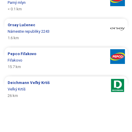
Parný mlyn
< 0.1 km
Orsay
Lučenec
Námestie republiky 2243
1.6 km
Pepco
Fiľakovo
Fiľakovo
15.7 km
Deichmann
Veľký Krtíš
Veľký Krtíš
26 km