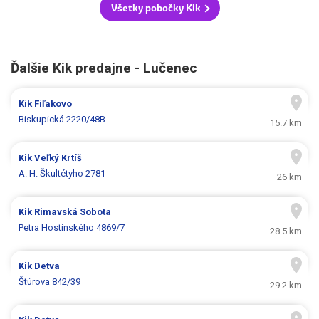
Všetky pobočky Kik
Ďalšie Kik predajne - Lučenec
Kik
Fiľakovo
Biskupická 2220/48B
15.7 km
Kik
Veľký Krtíš
A. H. Škultétyho 2781
26 km
Kik
Rimavská Sobota
Petra Hostinského 4869/7
28.5 km
Kik
Detva
Štúrova 842/39
29.2 km