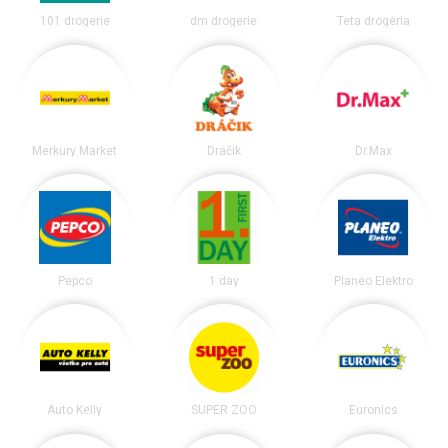
101 drogerie
dm drogerie
Teta drogéria
Merkury Market
Dráčik
Dr.Max
Pepco
1.day
Planeo Elektro
Auto Kelly
SUPER ZOO
Euronics