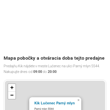
Mapa pobočky a otváracia doba tejto predajne
Predajňu Kik nájdete v meste Lučenec na ulici Parný mlyn 5544.
Nakupujte dnes od
09:00
do
20:00
.
+
−
×
Kik Lučenec Parný mlyn
Parný mlyn 5544