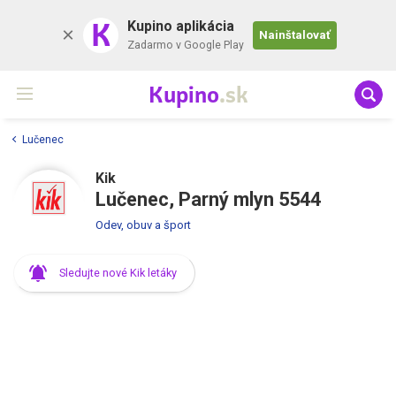
K
Kupino aplikácia
Nainštalovať
Zadarmo v Google Play
Kupino
.sk
Lučenec
Kik
Lučenec, Parný mlyn 5544
Odev, obuv a šport
Sledujte nové Kik letáky