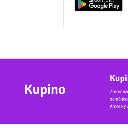
Kupi
Kupino
Zhromažď
schránka
Ameriky a