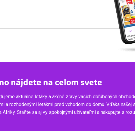
no nájdete na celom svete
ujeme aktuálne letáky a akčné zľavy vašich obľúbených obchod
mi a rozhodenými letákmi pred vchodom do domu. Vďaka našej služ
 Afriky. Staňte sa aj vy spokojnými užívateľmi a nakupujte s ro