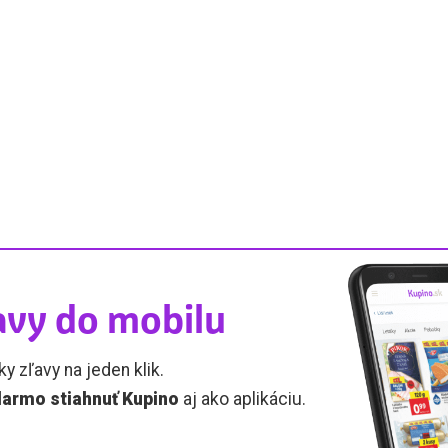
avy do mobilu
ky zľavy na jeden klik.
armo stiahnuť Kupino
aj ako aplikáciu.