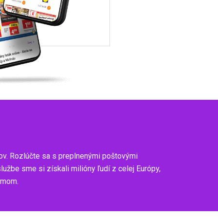
ov. Rozlúčte sa s preplnenými poštovými
be sme si získali milióny ľudí z celej Európy,
zumom.