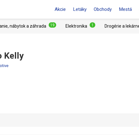
Akcie
Letáky
Obchody
Mestá
19
1
anie, nábytok a záhrada
Elektronika
Drogérie a lekárn
 Kelly
otive