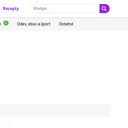
Recepty
6
e
Odev, obuv a šport
Ostatné