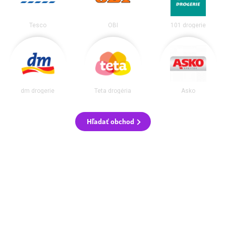
Tesco
OBI
101 drogerie
dm drogerie
Teta drogéria
Asko
Hľadať obchod