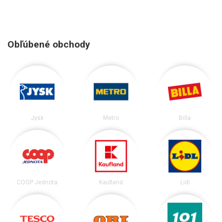
Obľúbené obchody
Jysk
Metro
Billa
COOP Jednota
Kaufland
Lidl