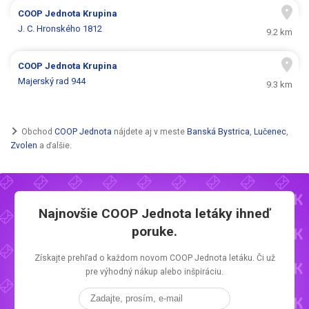
COOP Jednota
Krupina
J. C. Hronského 1812
9.2 km
COOP Jednota
Krupina
Majerský rad 944
9.3 km
Obchod
COOP Jednota
nájdete aj v meste
Banská Bystrica
,
Lučenec
,
Zvolen
a ďalšie.
Najnovšie
COOP Jednota letáky
ihneď
poruke.
Získajte prehľad o každom novom
COOP Jednota letáku.
Či už
pre výhodný nákup alebo inšpiráciu.