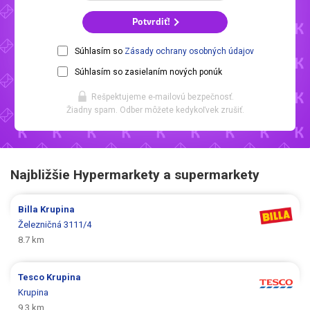
Potvrdiť!
Súhlasím so
Zásady ochrany osobných údajov
Súhlasím so zasielaním nových ponúk
Rešpektujeme e-mailovú bezpečnosť.
Žiadny spam. Odber môžete kedykoľvek zrušiť.
Najbližšie Hypermarkety a supermarkety
Billa
Krupina
Železničná 3111/4
8.7 km
Tesco
Krupina
Krupina
9.3 km