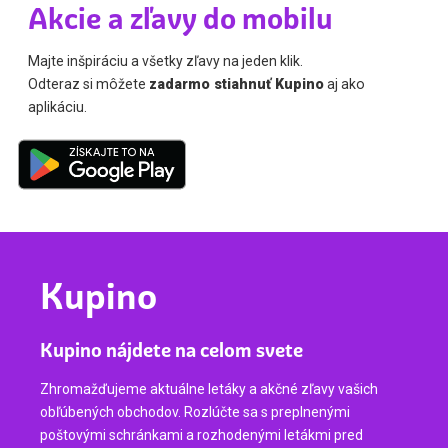
Akcie a zľavy do mobilu
Majte inšpiráciu a všetky zľavy na jeden klik.
Odteraz si môžete
zadarmo stiahnuť Kupino
aj ako
aplikáciu.
Kupino
Kupino nájdete na celom svete
Zhromažďujeme aktuálne letáky a akčné zľavy vašich
obľúbených obchodov. Rozlúčte sa s preplnenými
poštovými schránkami a rozhodenými letákmi pred