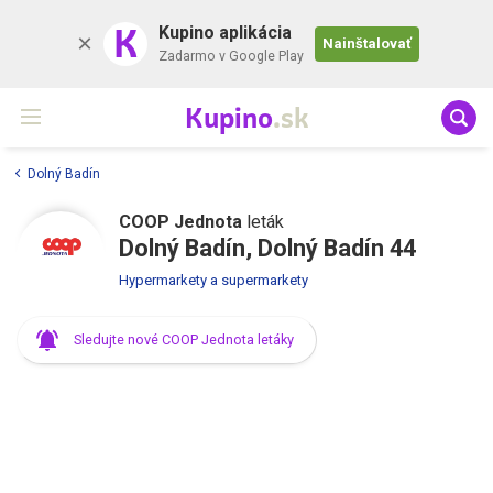
K
Kupino aplikácia
Nainštalovať
Zadarmo v Google Play
Kupino
.sk
Dolný Badín
COOP Jednota
leták
Dolný Badín, Dolný Badín 44
Hypermarkety a supermarkety
Sledujte nové COOP Jednota letáky