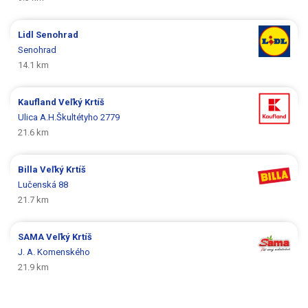
Lidl
Senohrad
Senohrad
14.1 km
Kaufland
Veľký Krtíš
Ulica A.H.Škultétyho 2779
21.6 km
Billa
Veľký Krtíš
Lučenská 88
21.7 km
SAMA
Veľký Krtíš
J. A. Komenského
21.9 km