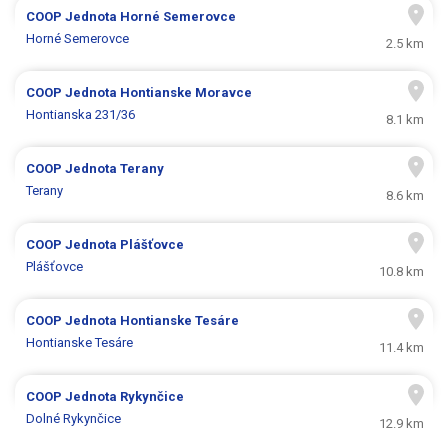
COOP Jednota
Horné Semerovce
Horné Semerovce
2.5 km
COOP Jednota
Hontianske Moravce
Hontianska 231/36
8.1 km
COOP Jednota
Terany
Terany
8.6 km
COOP Jednota
Plášťovce
Plášťovce
10.8 km
COOP Jednota
Hontianske Tesáre
Hontianske Tesáre
11.4 km
COOP Jednota
Rykynčice
Dolné Rykynčice
12.9 km