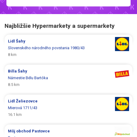
Najbližšie Hypermarkety a supermarkety
Lidl
Šahy
Slovenského národného povstania 1980/43
8 km
Billa
Šahy
Námestie Bélu Bartóka
8.5 km
Lidl
Želiezovce
Mierová 1711/43
16.1 km
Môj obchod
Pastovce