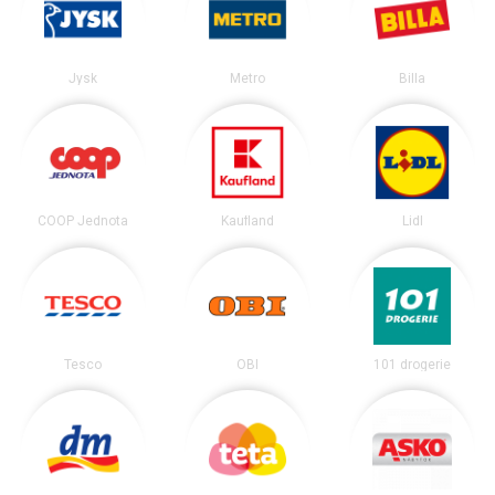
Jysk
Metro
Billa
COOP Jednota
Kaufland
Lidl
Tesco
OBI
101 drogerie