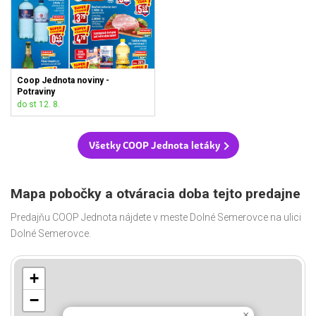
Coop Jednota noviny -
Potraviny
do st 12. 8.
Všetky COOP Jednota letáky
Mapa pobočky a otváracia doba tejto predajne
Predajňu COOP Jednota nájdete v meste Dolné Semerovce na ulici
Dolné Semerovce.
+
−
×