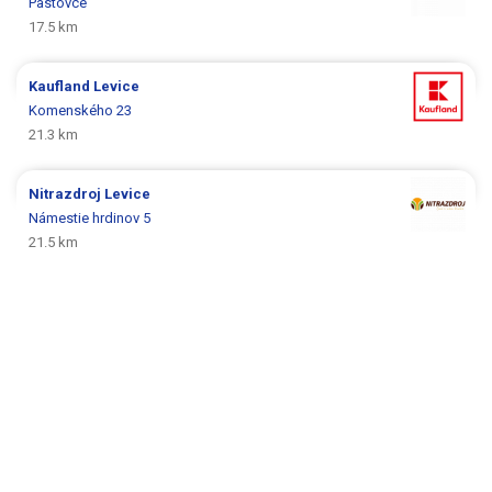
Pastovce
17.5 km
Kaufland
Levice
Komenského 23
21.3 km
Nitrazdroj
Levice
Námestie hrdinov 5
21.5 km