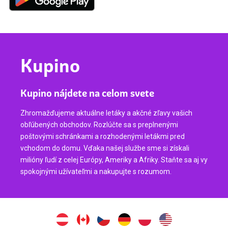
Kupino
Kupino nájdete na celom svete
Zhromažďujeme aktuálne letáky a akčné zľavy vašich
obľúbených obchodov. Rozlúčte sa s preplnenými
poštovými schránkami a rozhodenými letákmi pred
vchodom do domu. Vďaka našej službe sme si získali
milióny ľudí z celej Európy, Ameriky a Afriky. Staňte sa aj vy
spokojnými užívateľmi a nakupujte s rozumom.