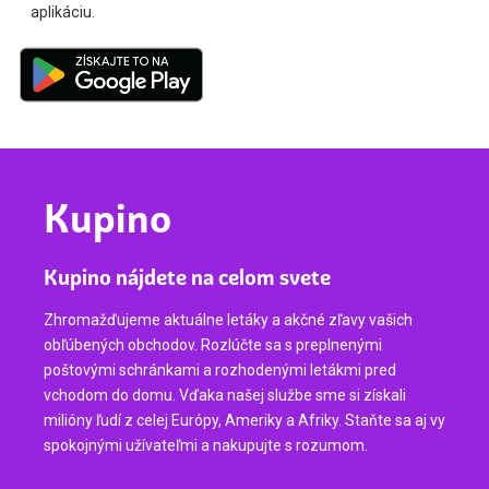
aplikáciu.
Kupino
Kupino nájdete na celom svete
Zhromažďujeme aktuálne letáky a akčné zľavy vašich
obľúbených obchodov. Rozlúčte sa s preplnenými
poštovými schránkami a rozhodenými letákmi pred
vchodom do domu. Vďaka našej službe sme si získali
milióny ľudí z celej Európy, Ameriky a Afriky. Staňte sa aj vy
spokojnými užívateľmi a nakupujte s rozumom.