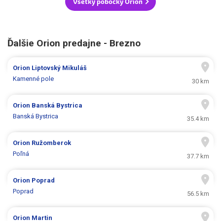
Všetky pobočky Orion
Ďalšie Orion predajne - Brezno
Orion
Liptovský Mikuláš
Kamenné pole
30 km
Orion
Banská Bystrica
Banská Bystrica
35.4 km
Orion
Ružomberok
Poľná
37.7 km
Orion
Poprad
Poprad
56.5 km
Orion
Martin