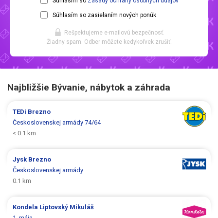
Súhlasím so
Zásady ochrany osobných údajov
Súhlasím so zasielaním nových ponúk
Rešpektujeme e-mailovú bezpečnosť.
Žiadny spam. Odber môžete kedykoľvek zrušiť.
Najbližšie Bývanie, nábytok a záhrada
TEDi
Brezno
Československej armády 74/64
< 0.1 km
Jysk
Brezno
Československej armády
0.1 km
Kondela
Liptovský Mikuláš
1. mája