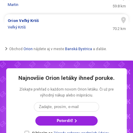
Martin
59.8 km
Orion
Veľký Krtíš
Veľký Krtíš
70.2 km
Obchod
Orion
nájdete aj v meste
Banská Bystrica
a ďalšie.
Najnovšie
Orion letáky
ihneď poruke.
Získajte prehľad o každom novom
Orion letáku.
Či už pre
výhodný nákup alebo inšpiráciu.
Potvrdiť!