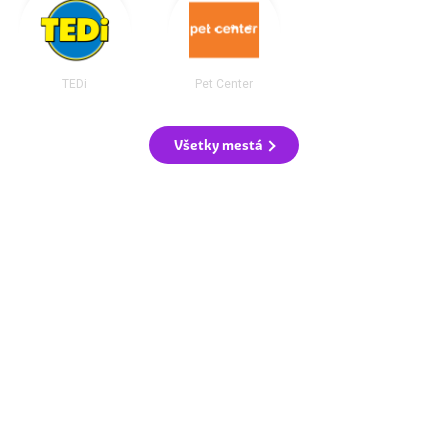
TEDi
Pet Center
Všetky mestá