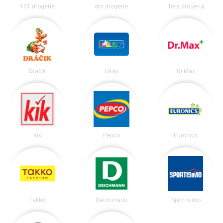
101 drogerie
dm drogerie
Teta drogéria
Dráčik
Okay
Dr.Max
Kik
Pepco
Euronics
Takko
Deichmann
Sportisimo