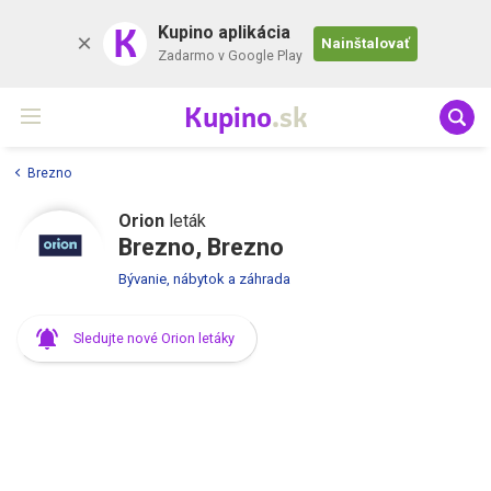
K
Kupino aplikácia
Nainštalovať
Zadarmo v Google Play
Kupino
.sk
Brezno
Orion
leták
Brezno, Brezno
Bývanie, nábytok a záhrada
Sledujte nové Orion letáky