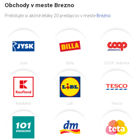
Obchody v meste Brezno
Prelistujte si akčné letáky 20 predajcov v meste
Brezno
.
Jysk
Billa
COOP Jednota
Kaufland
Lidl
Tesco