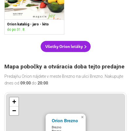
Orion katalóg - jaro - léto
do po 31. 8.
Všetky Orion letáky
Mapa pobočky a otváracia doba tejto predajne
Predajňu Orion nájdete v meste Brezno na ulici Brezno. Nakupujte
dnes od
09:00
do
20:00
.
+
−
×
Orion Brezno
Brezno
Brezno