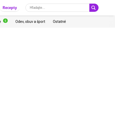
Recepty
6
e
Odev, obuv a šport
Ostatné