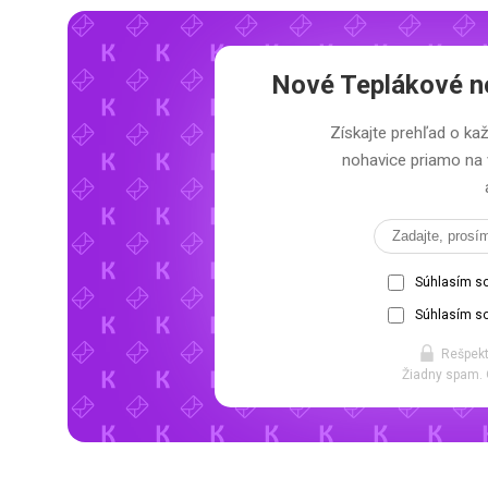
Nové Teplákové no
Získajte prehľad o ka
nohavice priamo na 
Súhlasím s
Súhlasím so
Rešpekt
Žiadny spam. 