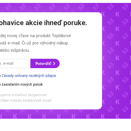
havice akcie ihneď poruke.
ždej novej zľave na produkt Teplákové
váš e-mail. Či už pre výhodný nákup
alebo inšpiráciu.
Potvrdiť!
o
Zásady ochrany osobných údajov
 zasielaním nových ponúk
ujeme e-mailovú bezpečnosť.
Odber môžete kedykoľvek zrušiť.