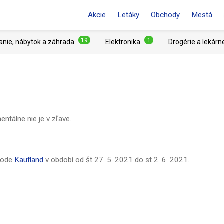
Akcie
Letáky
Obchody
Mestá
19
1
anie, nábytok a záhrada
Elektronika
Drogérie a lekárn
tálne nie je v zľave.
hode
Kaufland
v období od
št 27. 5. 2021
do
st 2. 6. 2021
.