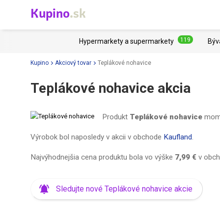
Kupino
.sk
119
Hypermarkety a supermarkety
Býv
Kupino
Akciový tovar
Teplákové nohavice
Teplákové nohavice akcia
Produkt
Teplákové nohavice
momen
Výrobok bol naposledy v akcii v obchode
Kaufland
.
Najvýhodnejšia cena produktu bola vo výške
7,99 €
v obc
Sledujte nové Teplákové nohavice akcie