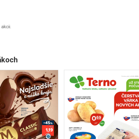
 akcii.
ákoch