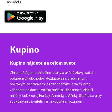
aplikáciu.
Kupino
Kupino nájdete na celom svete
Zhromažďujeme aktuálne letáky a akčné zľavy vašich
obľúbených obchodov. Rozlúčte sa s preplnenými
poštovými schránkami a rozhodenými letákmi pred
vchodom do domu. Vďaka našej službe sme si získali
milióny ľudí z celej Európy, Ameriky a Afriky. Staňte sa aj vy
spokojnými užívateľmi a nakupujte s rozumom.