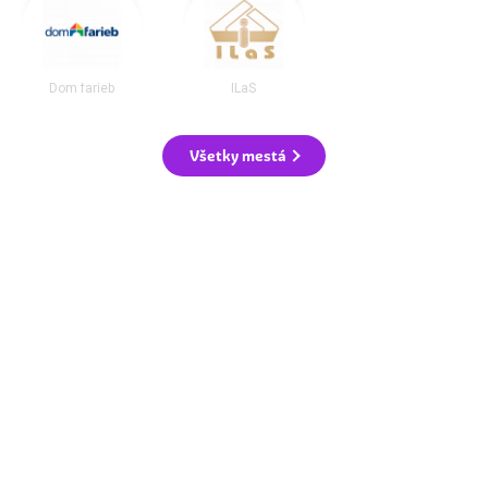
Dom farieb
ILaS
Všetky mestá