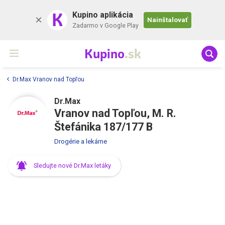
K
Kupino aplikácia
Nainštalovať
Zadarmo v Google Play
Kupino
.sk
Dr.Max Vranov nad Topľou
Dr.Max
Vranov nad Topľou, M. R.
Štefánika 187/177 B
Drogérie a lekárne
Sledujte nové Dr.Max letáky