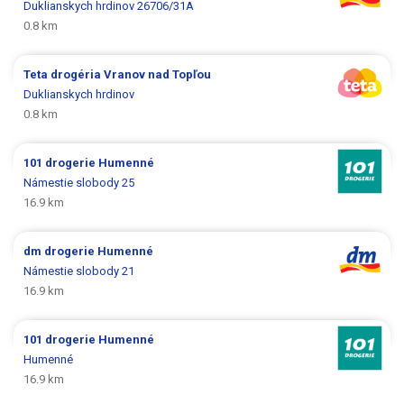
Duklianskych hrdinov 26706/31A
0.8 km
Teta drogéria
Vranov nad Topľou
Duklianskych hrdinov
0.8 km
101 drogerie
Humenné
Námestie slobody 25
16.9 km
dm drogerie
Humenné
Námestie slobody 21
16.9 km
101 drogerie
Humenné
Humenné
16.9 km