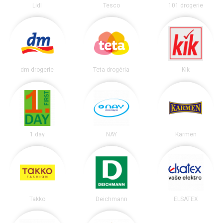
Lidl
Tesco
101 drogerie
dm drogerie
Teta drogéria
Kik
1.day
NAY
Karmen
Takko
Deichmann
ELSATEX