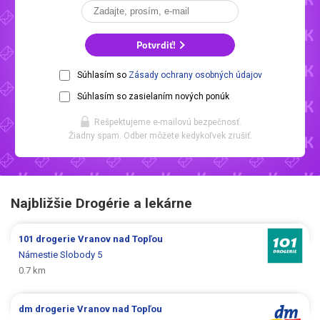
Potvrdiť!
Súhlasím so
Zásady ochrany osobných údajov
Súhlasím so zasielaním nových ponúk
Rešpektujeme e-mailovú bezpečnosť.
Žiadny spam. Odber môžete kedykoľvek zrušiť.
Najbližšie Drogérie a lekárne
101 drogerie
Vranov nad Topľou
Námestie Slobody 5
0.7 km
dm drogerie
Vranov nad Topľou