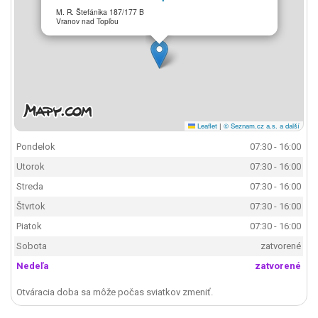
M. R. Štefánika 187/177 B
Vranov nad Topľou
Leaflet
|
© Seznam.cz a.s. a další
Pondelok
07:30 - 16:00
Utorok
07:30 - 16:00
Streda
07:30 - 16:00
Štvrtok
07:30 - 16:00
Piatok
07:30 - 16:00
Sobota
zatvorené
Nedeľa
zatvorené
Otváracia doba sa môže počas sviatkov zmeniť.