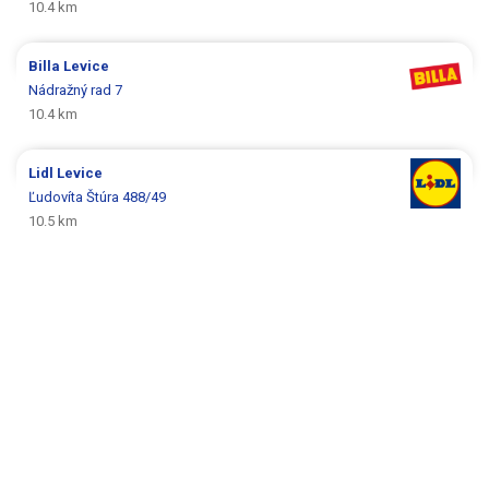
10.4 km
Billa
Levice
Nádražný rad 7
10.4 km
Lidl
Levice
Ľudovíta Štúra 488/49
10.5 km