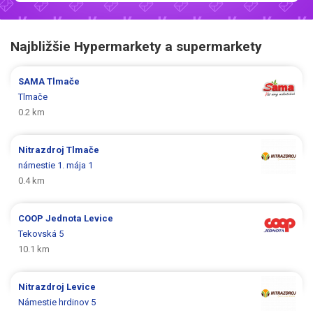
Najbližšie Hypermarkety a supermarkety
SAMA
Tlmače
Tlmače
0.2 km
Nitrazdroj
Tlmače
námestie 1. mája 1
0.4 km
COOP Jednota
Levice
Tekovská 5
10.1 km
Nitrazdroj
Levice
Námestie hrdinov 5