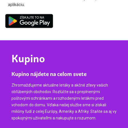
aplikáciu.
Kupino
Kupino nájdete na celom svete
Zhromažďujeme aktuálne letáky a akčné zľavy vašich
obľúbených obchodov. Rozlúčte sa s preplnenými
poštovými schránkami a rozhodenými letákmi pred
vchodom do domu. Vďaka našej službe sme si získali
milióny ľudí z celej Európy, Ameriky a Afriky. Staňte sa aj vy
spokojnými užívateľmi a nakupujte s rozumom.