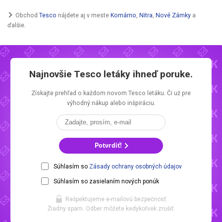
Obchod
Tesco
nájdete aj v meste
Komárno
,
Nitra
,
Nové Zámky
a
ďalšie.
Najnovšie
Tesco letáky
ihneď poruke.
Získajte prehľad o každom novom
Tesco letáku.
Či už pre
výhodný nákup alebo inšpiráciu.
Potvrdiť!
Súhlasím so
Zásady ochrany osobných údajov
Súhlasím so zasielaním nových ponúk
Rešpektujeme e-mailovú bezpečnosť.
Žiadny spam. Odber môžete kedykoľvek zrušiť.