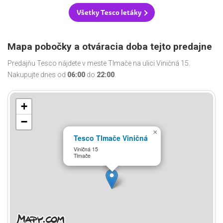
Všetky Tesco letáky
Mapa pobočky a otváracia doba tejto predajne
Predajňu Tesco nájdete v meste Tlmače na ulici Viničná 15.
Nakupujte dnes od
06:00
do
22:00
.
+
−
×
Tesco Tlmače Viničná
Viničná 15
Tlmače