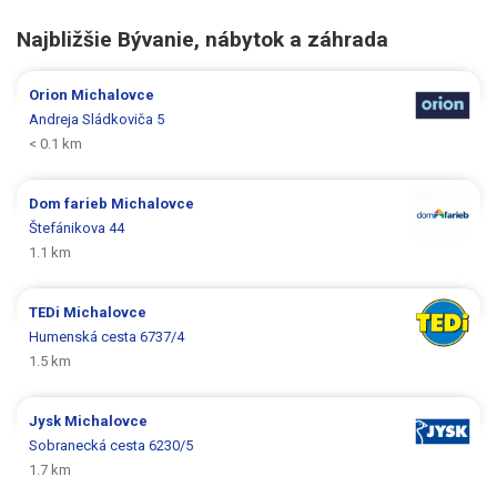
Najbližšie Bývanie, nábytok a záhrada
Orion
Michalovce
Andreja Sládkoviča 5
< 0.1 km
Dom farieb
Michalovce
Štefánikova 44
1.1 km
TEDi
Michalovce
Humenská cesta 6737/4
1.5 km
Jysk
Michalovce
Sobranecká cesta 6230/5
1.7 km