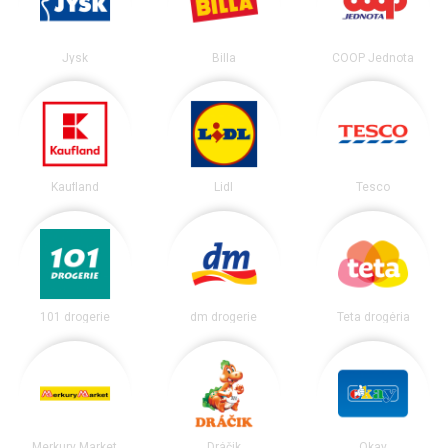
Jysk
Billa
COOP Jednota
Kaufland
Lidl
Tesco
101 drogerie
dm drogerie
Teta drogéria
Merkury Market
Dráčik
Okay