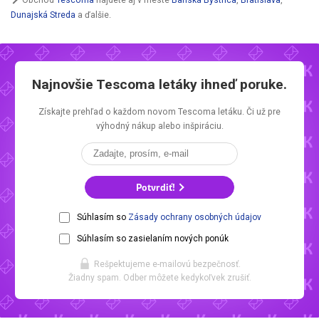
Dunajská Streda
a ďalšie.
Najnovšie
Tescoma letáky
ihneď poruke.
Získajte prehľad o každom novom
Tescoma letáku.
Či už pre
výhodný nákup alebo inšpiráciu.
Potvrdiť!
Súhlasím so
Zásady ochrany osobných údajov
Súhlasím so zasielaním nových ponúk
Rešpektujeme e-mailovú bezpečnosť.
Žiadny spam. Odber môžete kedykoľvek zrušiť.