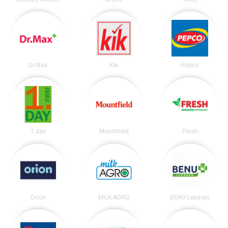
Dr.Max
Kik
Pepco
1.day
Mountfield
Fresh
Orion
MILK-AGRO
BENU Lekáreň