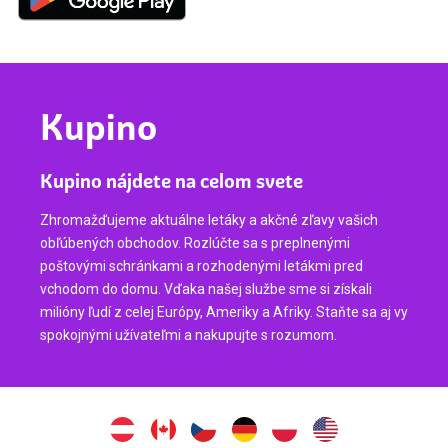
Kupino
Kupino nájdete na celom svete
Zhromažďujeme aktuálne letáky a akčné zľavy vašich
obľúbených obchodov. Rozlúčte sa s preplnenými
poštovými schránkami a rozhodenými letákmi pred
vchodom do domu. Vďaka našej službe sme si získali
milióny ľudí z celej Európy, Ameriky a Afriky. Staňte sa aj vy
spokojnými užívateľmi a nakupujte s rozumom.