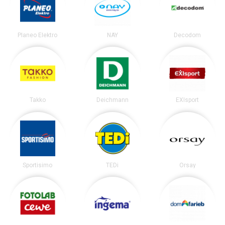
Planeo Elektro
NAY
Decodom
Takko
Deichmann
EXIsport
Sportisimo
TEDi
Orsay