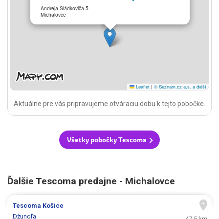
Andreja Sládkoviča 5
Michalovce
Leaflet
|
© Seznam.cz a.s. a další
Aktuálne pre vás pripravujeme otváraciu dobu k tejto pobočke.
Všetky pobočky Tescoma
Ďalšie Tescoma predajne - Michalovce
Tescoma
Košice
Džungľa
47.5 km