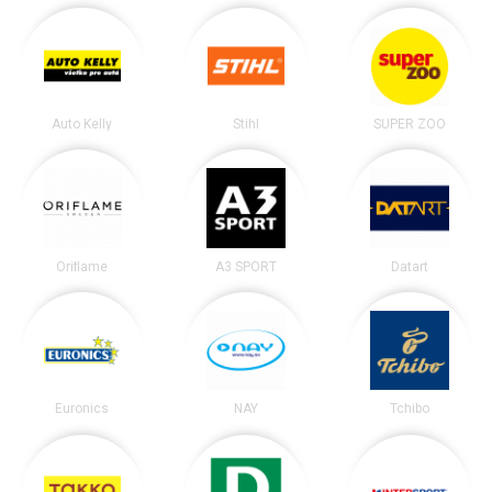
Auto Kelly
Stihl
SUPER ZOO
Oriflame
A3 SPORT
Datart
Euronics
NAY
Tchibo