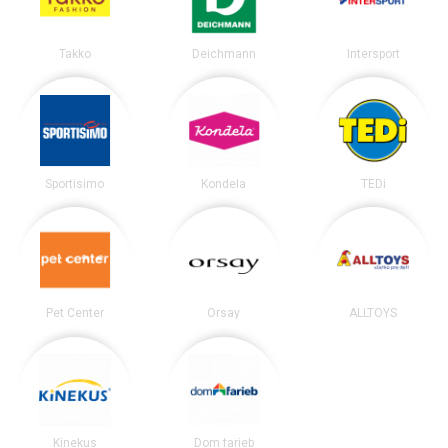
Takko
Deichmann
Intersport
Sportisimo
Kondela
TEDi
Pet Center
Orsay
ALLTOYS
Kinekus
Dom farieb