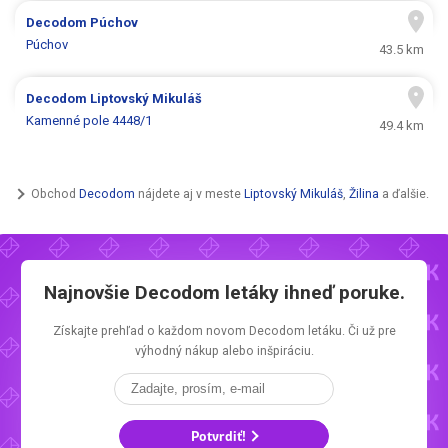
Decodom
Púchov
Púchov
43.5 km
Decodom
Liptovský Mikuláš
Kamenné pole 4448/1
49.4 km
Obchod
Decodom
nájdete aj v meste
Liptovský Mikuláš
,
Žilina
a ďalšie.
Najnovšie
Decodom letáky
ihneď poruke.
Získajte prehľad o každom novom
Decodom letáku.
Či už pre
výhodný nákup alebo inšpiráciu.
Potvrdiť!