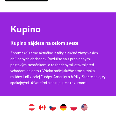
Kupino
Kupino nájdete na celom svete
Zhromažďujeme aktuálne letáky a akčné zľavy vašich
obľúbených obchodov. Rozlúčte sa s preplnenými
poštovými schránkami a rozhodenými letákmi pred
vchodom do domu. Vďaka našej službe sme si získali
milióny ľudí z celej Európy, Ameriky a Afriky. Staňte sa aj vy
spokojnými užívateľmi a nakupujte s rozumom.