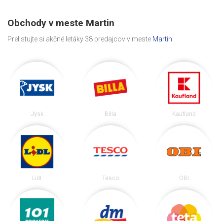
Obchody v meste Martin
Prelistujte si akčné letáky 38 predajcov v meste
Martin
.
Jysk
Billa
Kaufland
Lidl
Tesco
OBI