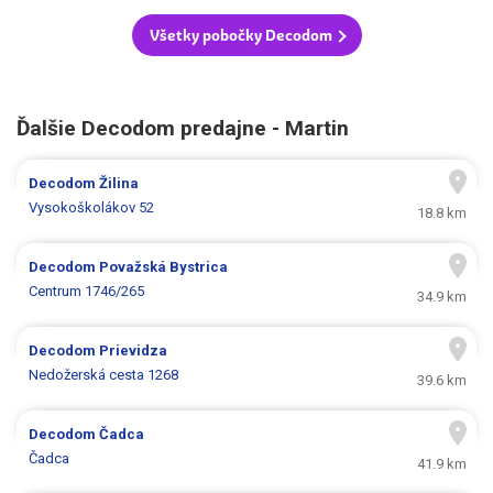
Všetky pobočky Decodom
Ďalšie Decodom predajne - Martin
Decodom
Žilina
Vysokoškolákov 52
18.8 km
Decodom
Považská Bystrica
Centrum 1746/265
34.9 km
Decodom
Prievidza
Nedožerská cesta 1268
39.6 km
Decodom
Čadca
Čadca
41.9 km