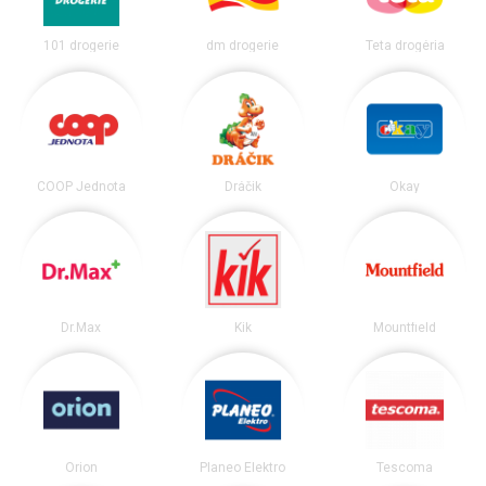
101 drogerie
dm drogerie
Teta drogéria
COOP Jednota
Dráčik
Okay
Dr.Max
Kik
Mountfield
Orion
Planeo Elektro
Tescoma